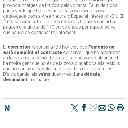
provoca imatges de brutícia pels voltants. És un dels dos
punts verds que hi ha en aquesta zona muntanyosa,
catalogada com a Àrea Natural d’Especial Interès (ANEI). El
fems s’acumula, tot i que les més de 70 cases que hi ha
paguen una quota de 170 euros anuals per aquest servei,
que hauria de gestionar l’Ajuntament.
El
consistori
reconeix a IB3 Notícies que
Fomento no
està complint el contracte
del servei i que ho arreglaran
en la pròxima licitació. Tot i això, també vol recalcar que hi
ha molta gent que no és de la zona que aboca allà residus
que no són urbans, voluminosos o, fins i tot, enderrocs.
D’altra banda, els
veïns
duen més d’una
dècada
denunciant
la situació.