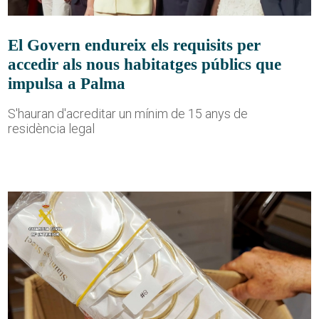
El Govern endureix els requisits per
accedir als nous habitatges públics que
impulsa a Palma
S'hauran d'acreditar un mínim de 15 anys de
residència legal