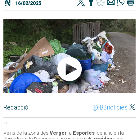
16/02/2025
Redacció
@IB3noticies
341
Veïns de la zona des
Verger
, a
Esporles
, denuncien la
deixadesa de l’empresa que gestiona els
residus
i que