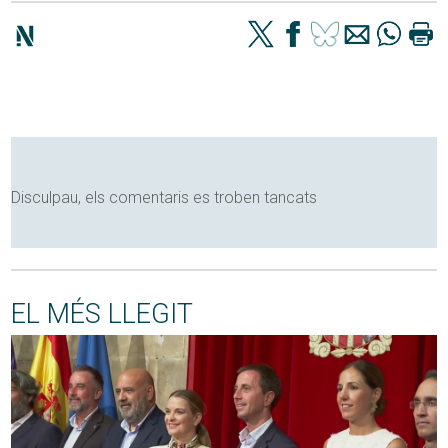
Disculpau, els comentaris es troben tancats
EL MÉS LLEGIT