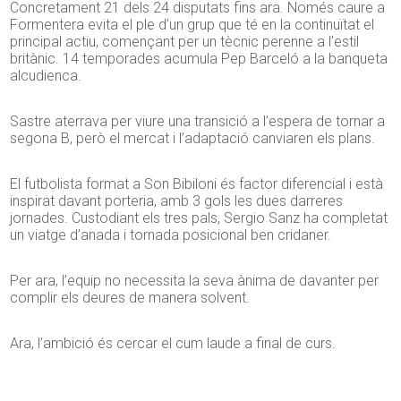
Concretament 21 dels 24 disputats fins ara. Només caure a
Formentera evita el ple d’un grup que té en la continuïtat el
principal actiu, començant per un tècnic perenne a l’estil
britànic. 14 temporades acumula Pep Barceló a la banqueta
alcudienca.
Sastre aterrava per viure una transició a l’espera de tornar a
segona B, però el mercat i l’adaptació canviaren els plans.
El futbolista format a Son Bibiloni és factor diferencial i està
inspirat davant porteria, amb 3 gols les dues darreres
jornades. Custodiant els tres pals, Sergio Sanz ha completat
un viatge d’anada i tornada posicional ben cridaner.
Per ara, l’equip no necessita la seva ànima de davanter per
complir els deures de manera solvent.
Ara, l’ambició és cercar el cum laude a final de curs.