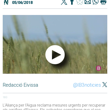
05/06/2018
Redacció Eivissa
@IB3noticies
180
L’Aliança per l’Aigua reclama mesures urgents per recuperar
els aqüífers d’Eivissa. Els activistes consideren que el reg