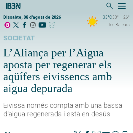
Dissabte, 08 d'agost de 2026
33°C
33°
26°
Illes Balears
SOCIETAT
L’Aliança per l’Aigua
aposta per regenerar els
aqüífers eivissencs amb
aigua depurada
Eivissa només compta amb una bassa
d'aigua regenerada i està en desús