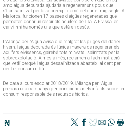
amb aigua depurada ajudaria a regenerar uns pous que
s’han salinitzat per la sobreexplotació del darrer mig segle. A
Mallorca, funcionen 17 basses d’aigües regenerades que
permeten donar un respir als aqüífers de l’illa. A Eivissa, en
canvi, n’hi ha només una que està en desús.
L’Aliança per l’Aigua avisa que malgrat les pluges del darrer
hivern, l’aigua depurada és l’única manera de regenerar els
aqüífers eivissencs, gairebé tots minvats i salinitzats per la
sobreexplotació. A més a més, reclamen a l’administració
que vetlli perquè l’aigua dessalinitzada abasteixi al cent per
cent el consum urbà.
De cara al curs escolar 2018/2019, l’Aliança per l’Aigua
prepara una campanya per conscienciar els infants sobre un
consum responsable dels recursos hídrics.