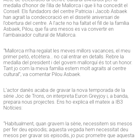
medalla d’honor de l’illa de Mallorca i que li ha concedit el
Consell. Els fundadors del centre Patricia i Jacob Asbaek
han agraït la condecoració en el dissetè aniversari de
l’obertura del centre. A l’acte no ha faltat el fill de la família
Asbaek, Pilou, que fa uns mesos es va convertir en
l’ambaixador cultural de Mallorca.
“Mallorca m’ha regalat les meves millors vacances, el meu
primer petó, etcètera… no cal entrar en detalls. Rebre la
medalla del president i del govern mallorquí és tot un honor.
Tant jo com la meva família estem molt agraïts al centre
cultural”, va comentar Pilou Asbaek.
L’actor danès acaba de gravar la nova temporada de la
sèrie Joc de Trons, on interpreta Euron Greyjoy i, a banda,
prepara nous projectes. Ens ho explica ell mateix a IB3
Notícies:
“Habitualment, quan gravem la sèrie, necessitem sis mesos
per fer deu episodis; aquesta vegada hem necessitat deu
mesos per gravar sis episodis, jo puc prometre que aquesta