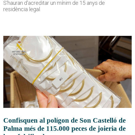
S'hauran d'acreditar un mínim de 15 anys de
residència legal
Confisquen al polígon de Son Castelló de
Palma més de 115.000 peces de joieria de