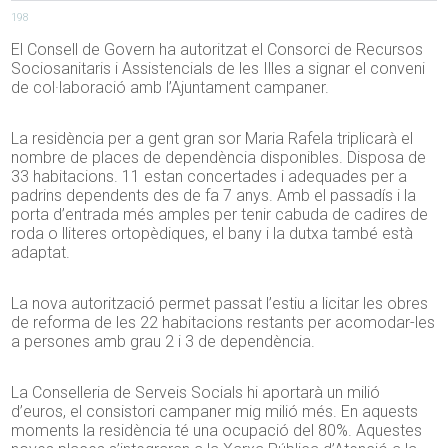
198
El Consell de Govern ha autoritzat el Consorci de Recursos
Sociosanitaris i Assistencials de les Illes a signar el conveni
de col·laboració amb l’Ajuntament campaner.
La residència per a gent gran sor Maria Rafela triplicarà el
nombre de places de dependència disponibles. Disposa de
33 habitacions. 11 estan concertades i adequades per a
padrins dependents des de fa 7 anys. Amb el passadís i la
porta d’entrada més amples per tenir cabuda de cadires de
roda o lliteres ortopèdiques, el bany i la dutxa també està
adaptat.
La nova autorització permet passat l’estiu a licitar les obres
de reforma de les 22 habitacions restants per acomodar-les
a persones amb grau 2 i 3 de dependència.
La Conselleria de Serveis Socials hi aportarà un milió
d’euros, el consistori campaner mig milió més. En aquests
moments la residència té una ocupació del 80%. Aquestes