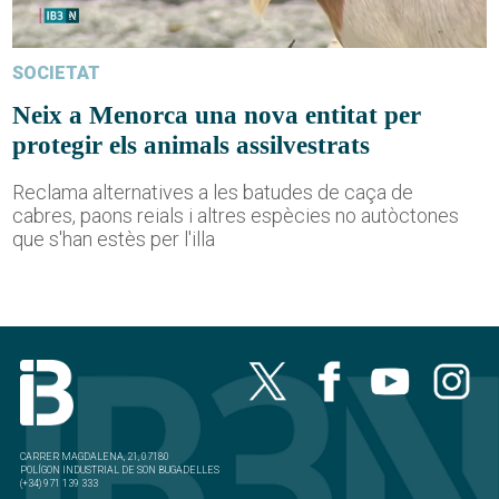
SOCIETAT
Neix a Menorca una nova entitat per
protegir els animals assilvestrats
Reclama alternatives a les batudes de caça de
cabres, paons reials i altres espècies no autòctones
que s'han estès per l'illa
CARRER MAGDALENA, 21, 07180
POLÍGON INDUSTRIAL DE SON BUGADELLES
(+34) 971 139 333