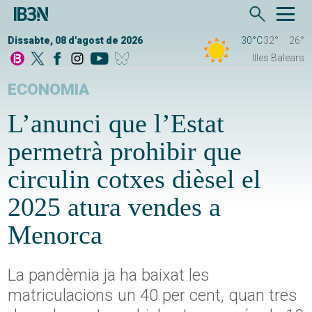
Dissabte, 08 d'agost de 2026
30°C
32°
26°
Illes Balears
ECONOMIA
L’anunci que l’Estat
permetrà prohibir que
circulin cotxes dièsel el
2025 atura vendes a
Menorca
La pandèmia ja ha baixat les
matriculacions un 40 per cent, quan tres