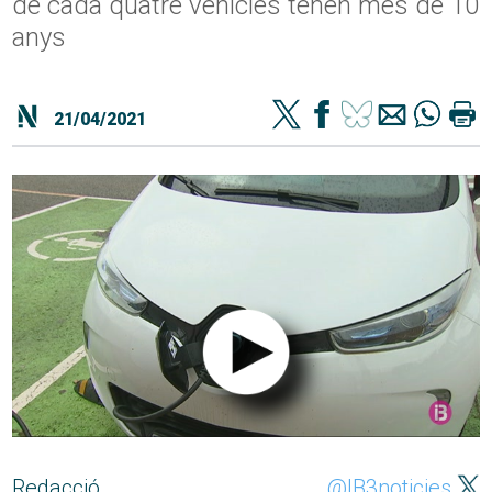
de cada quatre vehicles tenen més de 10
anys
21/04/2021
Redacció
@IB3noticies