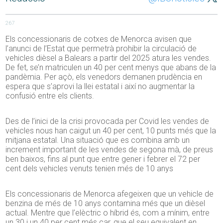
267
Els concessionaris de cotxes de Menorca avisen que
l’anunci de l’Estat que permetrà prohibir la circulació de
vehicles dièsel a Balears a partir del 2025 atura les vendes.
De fet, se’n matriculen un 40 per cent menys que abans de la
pandèmia. Per açò, els venedors demanen prudència en
espera que s’aprovi la llei estatal i així no augmentar la
confusió entre els clients.
Des de l’inici de la crisi provocada per Covid les vendes de
vehicles nous han caigut un 40 per cent, 10 punts més que la
mitjana estatal. Una situació que es combina amb un
increment important de les vendes de segona mà, de preus
ben baixos, fins al punt que entre gener i febrer el 72 per
cent dels vehicles venuts tenien més de 10 anys
Els concessionaris de Menorca afegeixen que un vehicle de
benzina de més de 10 anys contamina més que un dièsel
actual. Mentre que l’elèctric o híbrid és, com a mínim, entre
un 30 i un 40 per cent més car, que el seu equivalent en