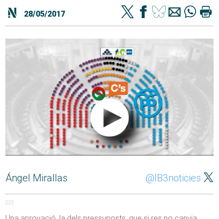
28/05/2017
Ángel Mirallas
@IB3noticies
222
Una aprovació, la dels pressuposts, que si res no canvia,