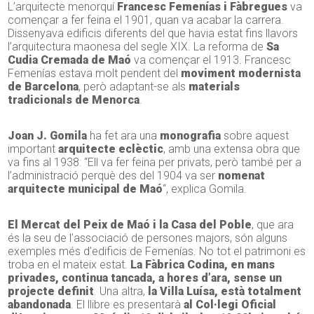
L’arquitecte menorquí
Francesc Femenías i Fàbregues
va
començar a fer feina el 1901, quan va acabar la carrera.
Dissenyava edificis diferents del que havia estat fins llavors
l’arquitectura maonesa del segle XIX. La reforma de
Sa
Cudia Cremada de Maó
va començar el 1913. Francesc
Femenías estava molt pendent del
moviment modernista
de Barcelona
, però adaptant-se als
materials
tradicionals de Menorca
.
Joan J. Gomila
ha fet ara una
monografia
sobre aquest
important
arquitecte eclèctic
, amb una extensa obra que
va fins al 1938: “Ell va fer feina per privats, però també per a
l’administració perquè des del 1904 va ser
nomenat
arquitecte municipal de Maó
“, explica Gomila.
El Mercat del Peix de Maó i la Casa del Poble
, que ara
és la seu de l’associació de persones majors, són alguns
exemples més d’edificis de Femenías. No tot el patrimoni es
troba en el mateix estat.
La Fàbrica Codina, en mans
privades, continua tancada, a hores d’ara, sense un
projecte definit
. Una altra,
la Villa Luísa, està totalment
abandonada
. El llibre es presentarà
al Col·legi Oficial