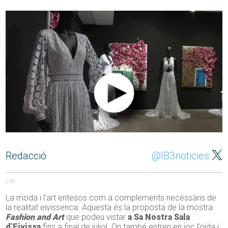
Redacció
@IB3noticies
259
La moda i l’art entesos com a complements necessàris de
la realitat eivissenca. Aquesta és la proposta de la mostra
Fashion and Art
que podeu vistar
a Sa Nostra Sala
d’Eivissa
fins a final de juliol. On també entren en joc l’oïda i