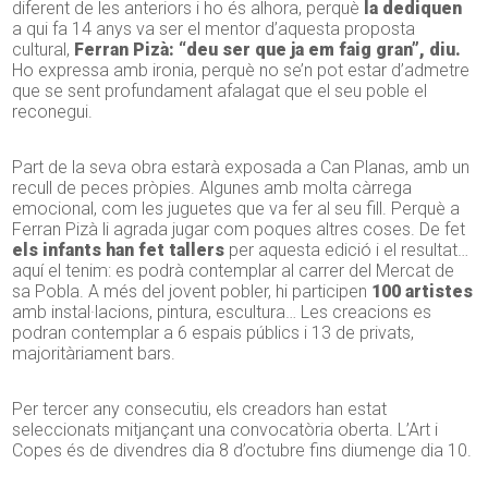
diferent de les anteriors i ho és alhora, perquè
la dediquen
a qui fa 14 anys va ser el mentor d’aquesta proposta
cultural,
Ferran Pizà: “deu ser que ja em faig gran”, diu.
Ho expressa amb ironia, perquè no se’n pot estar d’admetre
que se sent profundament afalagat que el seu poble el
reconegui.
Part de la seva obra estarà exposada a Can Planas, amb un
recull de peces pròpies. Algunes amb molta càrrega
emocional, com les juguetes que va fer al seu fill. Perquè a
Ferran Pizà li agrada jugar com poques altres coses. De fet
els infants han fet tallers
per aquesta edició i el resultat…
aquí el tenim: es podrà contemplar al carrer del Mercat de
sa Pobla. A més del jovent pobler, hi participen
100 artistes
amb instal·lacions, pintura, escultura… Les creacions es
podran contemplar a 6 espais públics i 13 de privats,
majoritàriament bars.
Per tercer any consecutiu, els creadors han estat
seleccionats mitjançant una convocatòria oberta. L’Art i
Copes és de divendres dia 8 d’octubre fins diumenge dia 10.