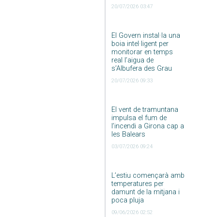
20/07/2026 03:47
El Govern instal·la una
boia intel·ligent per
monitorar en temps
real l’aigua de
s’Albufera des Grau
20/07/2026 09:33
El vent de tramuntana
impulsa el fum de
l’incendi a Girona cap a
les Balears
03/07/2026 09:24
L’estiu començarà amb
temperatures per
damunt de la mitjana i
poca pluja
09/06/2026 02:52