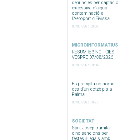
denúncies per captació
excessiva d’aigua i
contaminació a
l’Aeroport d’Eivissa
07/08/2026 09:59
MICROINFORMATIUS
RESUM IB3 NOTÍCIES
VESPRE 07/08/2026
07/08/2026 09:34
Es precipita un home
des d’un dotzè pis a
Palma
07/08/2026 09:27
SOCIETAT
Sant Josep tramita
cinc sancions per
festes il·legals amb