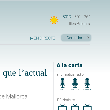
30°C
30°
26°
Illes Balears
▶ EN DIRECTE
A la carta
 que l’actual
informatius ràdio
MATÍ
MIGDIA
VESPRE
de Mallorca
IB3 Noticies