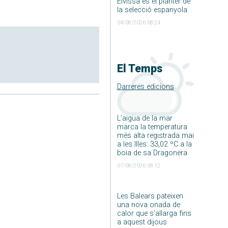
Eivissa és el planter de
la selecció espanyola
04/08/2026 08:24
El Temps
Darreres edicions
L’aigua de la mar
marca la temperatura
més alta registrada mai
a les Illes: 33,02 ºC a la
boia de sa Dragonera
07/08/2026 08:12
Les Balears pateixen
una nova onada de
calor que s’allarga fins
a aquest dijous