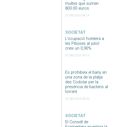
multes que sumen
800.00 euros
07/08/2026 09:14
SOCIETAT
L’ocupació hotelera a
les Pitiüses al juliol
creix un 0,90%
07/08/2026 09:15
Es prohibeix el bany en
una zona de la platja
des Codolar per la
presència de bacteris al
torrent
07/08/2026 09:03
SOCIETAT
El Consell de
Formentera investiga la