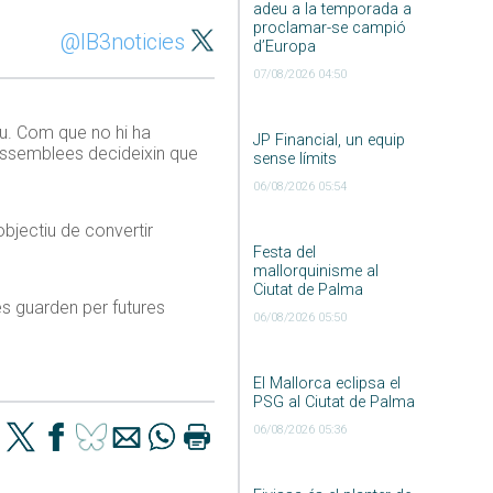
adeu a la temporada a
proclamar-se campió
@IB3noticies
d’Europa
07/08/2026 04:50
eu. Com que no hi ha
JP Financial, un equip
s assemblees decideixin que
sense límits
06/08/2026 05:54
bjectiu de convertir
Festa del
mallorquinisme al
Ciutat de Palma
es guarden per futures
06/08/2026 05:50
El Mallorca eclipsa el
PSG al Ciutat de Palma
06/08/2026 05:36