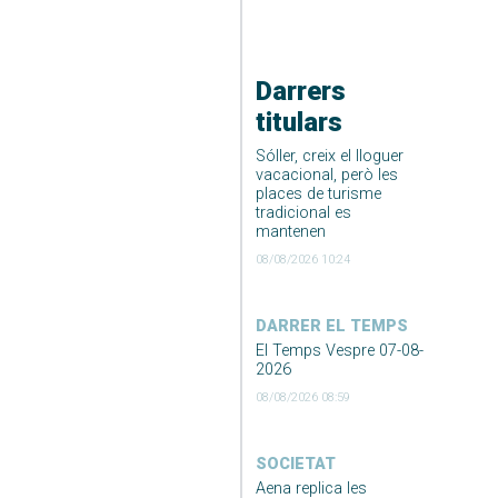
Darrers
titulars
Sóller, creix el lloguer
vacacional, però les
places de turisme
tradicional es
mantenen
08/08/2026 10:24
DARRER EL TEMPS
El Temps Vespre 07-08-
2026
08/08/2026 08:59
SOCIETAT
Aena replica les