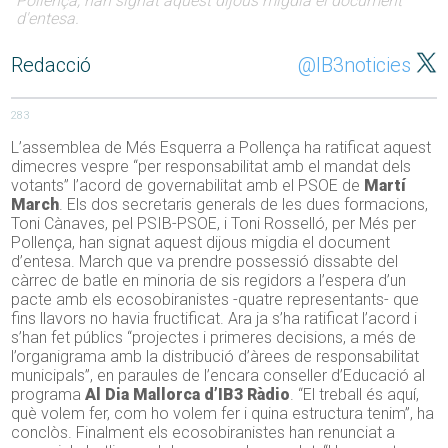
Pollença, han signat aquest dijous migdia el document
d'entesa.
Redacció
@IB3noticies
283
L’assemblea de Més Esquerra a Pollença ha ratificat aquest
dimecres vespre “per responsabilitat amb el mandat dels
votants” l’acord de governabilitat amb el PSOE de
Martí
March
. Els dos secretaris generals de les dues formacions,
Toni Cànaves, pel PSIB-PSOE, i Toni Rosselló, per Més per
Pollença, han signat aquest dijous migdia el document
d’entesa. March que va prendre possessió dissabte del
càrrec de batle en minoria de sis regidors a l’espera d’un
pacte amb els ecosobiranistes -quatre representants- que
fins llavors no havia fructificat. Ara ja s’ha ratificat l’acord i
s’han fet públics “projectes i primeres decisions, a més de
l’organigrama amb la distribució d’àrees de responsabilitat
municipals”, en paraules de l’encara conseller d’Educació al
programa
Al Dia Mallorca d’IB3 Ràdio
. “El treball és aquí,
què volem fer, com ho volem fer i quina estructura tenim”, ha
conclòs. Finalment els ecosobiranistes han renunciat a