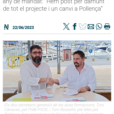
any de mandat: "Hem post per damunt
de tot el projecte i un canvi a Pollença"
22/06/2023
Els dos secretaris generals de les dues formacions, Toni
Cànaves, pel PSIB-PSOE, i Toni Rosselló, per Més per