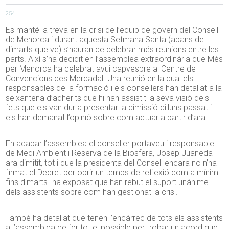
254
Es manté la treva en la crisi de l’equip de govern del Consell
de Menorca i durant aquesta Setmana Santa (abans de
dimarts que ve) s’hauran de celebrar més reunions entre les
parts. Així s’ha decidit en l’assemblea extraordinària que Més
per Menorca ha celebrat avui capvespre al Centre de
Convencions
des
Mercadal. Una reunió en la qual els
responsables de la formació i els consellers han detallat a la
seixantena d’adherits que hi han assistit la seva visió dels
fets que els van dur a presentar la dimissió dilluns passat i
els han demanat l’opinió sobre com actuar a partir d’ara.
En acabar l’assemblea el conseller portaveu i responsable
de Medi Ambient i
Reserva de la Biosfera
, Josep
Juaneda
-
ara dimitit, tot i que la presidenta del Consell encara no n’ha
firmat el Decret per obrir un temps de reflexió com a mínim
fins dimarts- ha exposat que han rebut el suport unànime
dels assistents sobre com han gestionat la crisi.
També ha detallat que tenen l’encàrrec de tots els assistents
a l’assemblea de fer tot el possible per trobar un acord que