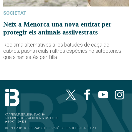
SOCIETAT
Neix a Menorca una nova entitat per
protegir els animals assilvestrats
Reclama alternatives a les batudes de caça de
cabres, paons reials i altres espècies no autòctones
que s'han estès per l'illa
CARRER MAGDALENA, 21, 07180
POLÍGON INDUSTRIAL DE SON BUGADELLES
(+34) 971 139 333
© ENS PÚBLIC DE RADIOTELEVISIÓ DE LES ILLES BALEARS