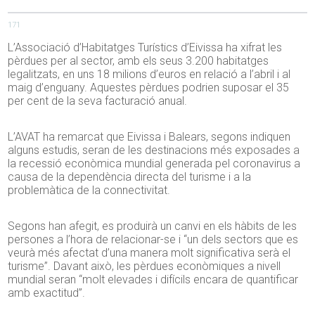
171
L’Associació d’Habitatges Turístics d’Eivissa ha xifrat les
pèrdues per al sector, amb els seus 3.200 habitatges
legalitzats, en uns 18 milions d’euros en relació a l’abril i al
maig d’enguany. Aquestes pèrdues podrien suposar el 35
per cent de la seva facturació anual.
L’AVAT ha remarcat que Eivissa i Balears, segons indiquen
alguns estudis, seran de les destinacions més exposades a
la recessió econòmica mundial generada pel coronavirus a
causa de la dependència directa del turisme i a la
problemàtica de la connectivitat.
Segons han afegit, es produirà un canvi en els hàbits de les
persones a l’hora de relacionar-se i “un dels sectors que es
veurà més afectat d’una manera molt significativa serà el
turisme”. Davant això, les pèrdues econòmiques a nivell
mundial seran “molt elevades i difícils encara de quantificar
amb exactitud”.