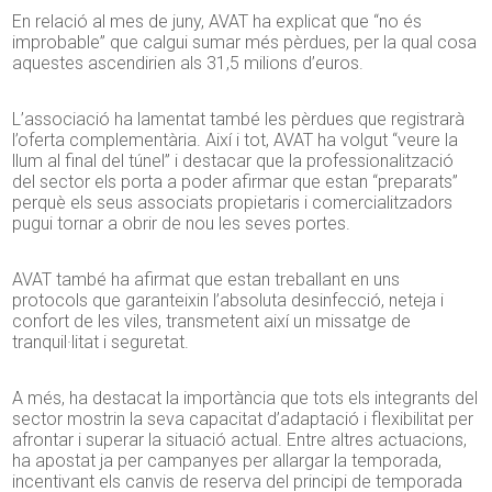
En relació al mes de juny, AVAT ha explicat que “no és
improbable” que calgui sumar més pèrdues, per la qual cosa
aquestes ascendirien als 31,5 milions d’euros.
L’associació ha lamentat també les pèrdues que registrarà
l’oferta complementària. Així i tot, AVAT ha volgut “veure la
llum al final del túnel” i destacar que la professionalització
del sector els porta a poder afirmar que estan “preparats”
perquè els seus associats propietaris i comercialitzadors
pugui tornar a obrir de nou les seves portes.
AVAT també ha afirmat que estan treballant en uns
protocols que garanteixin l’absoluta desinfecció, neteja i
confort de les viles, transmetent així un missatge de
tranquil·litat i seguretat.
A més, ha destacat la importància que tots els integrants del
sector mostrin la seva capacitat d’adaptació i flexibilitat per
afrontar i superar la situació actual. Entre altres actuacions,
ha apostat ja per campanyes per allargar la temporada,
incentivant els canvis de reserva del principi de temporada