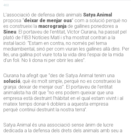
460
L’associació de defensa dels animals
Satya Animal
proposa “
deixar de menjar ous
” com a solució perquè no
es construeixi la
macrogranja
de gallines ponedores a
Sineu
. El portaveu de l’entitat, Víctor Ciurana, ha passat pel
plató de l’IB3 Notícies Matí i s’ha mostrat contrari a la
instal·lació: “Estam en contra, no només pel tema
mediambiental, sinó per com viuran les gallines allà dins. Per
llei, una gallina pot viure tota la vida dins l’espai de la mida
d’un foli. No li dona ni per obrir les ales”.
Ciurana ha afegit que “des de Satya Animal tenim una
solució
, què és molt simple, perquè no es construeixi la
granja: deixar de menjar ous”. El portaveu de l’entitat
animalista ha dit que “no ens podem queixar que una
empresa està destruint l’hàbitat en el qual estam vivint i al
mateix temps donar-li doblers a aquesta empresa
perquè continuï destruint la nostra terra”.
Satya Animal és una associació sense ànim de lucre
dedicada a la defensa dels drets dels animals amb seu a