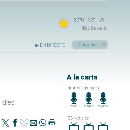
30°C
32°
25°
Illes Balears
▶ EN DIRECTE
A la carta
informatius ràdio
s dies
MATÍ
MIGDIA
VESPRE
IB3 Noticies