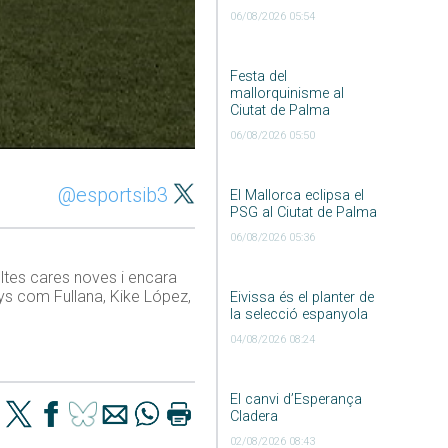
06/08/2026 05:54
Festa del
mallorquinisme al
Ciutat de Palma
06/08/2026 05:50
@esportsib3
El Mallorca eclipsa el
PSG al Ciutat de Palma
06/08/2026 05:36
oltes cares noves i encara
nys com Fullana, Kike López,
Eivissa és el planter de
la selecció espanyola
04/08/2026 08:24
El canvi d’Esperança
Cladera
02/08/2026 08:43