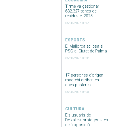
ECONOMIA
Tirme va gestionar
682.327 tones de
residus el 2025
06/08/2026 05:46
ESPORTS
El Mallorca eclipsa el
PSG al Ciutat de Palma
06/08/2026 05:36
17 persones d’origen
magrebí arriben en
dues pasteres
06/08/2026 05:31
CULTURA
Els usuaris de
Deixalles, protagonistes
de l’exposició