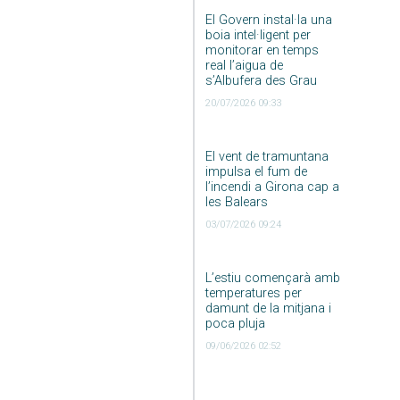
El Govern instal·la una
boia intel·ligent per
monitorar en temps
real l’aigua de
s’Albufera des Grau
20/07/2026 09:33
El vent de tramuntana
impulsa el fum de
l’incendi a Girona cap a
les Balears
03/07/2026 09:24
L’estiu començarà amb
temperatures per
damunt de la mitjana i
poca pluja
09/06/2026 02:52