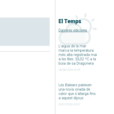
El Temps
Darreres edicions
L’aigua de la mar
marca la temperatura
més alta registrada mai
a les Illes: 33,02 ºC a la
boia de sa Dragonera
06/08/2026 02:44
Les Balears pateixen
una nova onada de
calor que s’allarga fins
a aquest dijous
20/07/2026 03:47