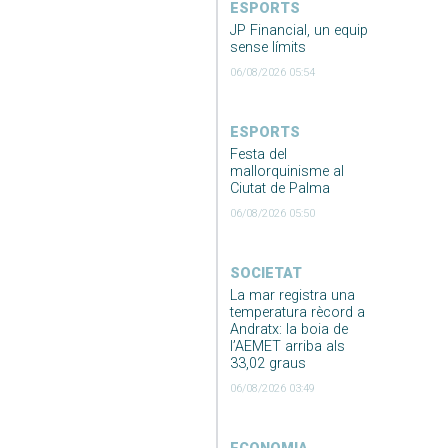
ESPORTS
JP Financial, un equip
sense límits
06/08/2026 05:54
ESPORTS
Festa del
mallorquinisme al
Ciutat de Palma
06/08/2026 05:50
SOCIETAT
La mar registra una
temperatura rècord a
Andratx: la boia de
l’AEMET arriba als
33,02 graus
06/08/2026 03:49