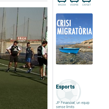
MIGDIA
VESPRE
CAP.SET
Esports
JP Financial, un equip
sense límits