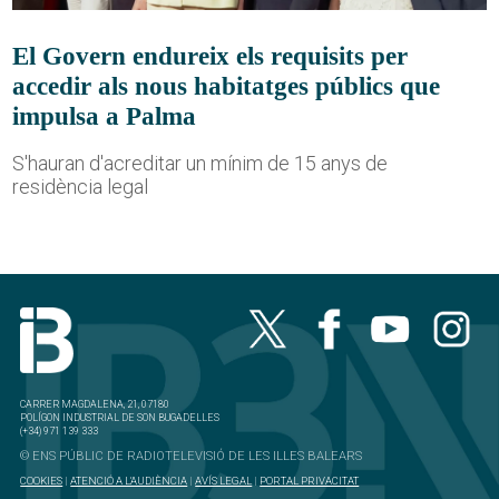
El Govern endureix els requisits per
accedir als nous habitatges públics que
impulsa a Palma
S'hauran d'acreditar un mínim de 15 anys de
residència legal
CARRER MAGDALENA, 21, 07180
POLÍGON INDUSTRIAL DE SON BUGADELLES
(+34) 971 139 333
© ENS PÚBLIC DE RADIOTELEVISIÓ DE LES ILLES BALEARS
COOKIES
|
ATENCIÓ A L'AUDIÈNCIA
|
AVÍS LEGAL
|
PORTAL PRIVACITAT