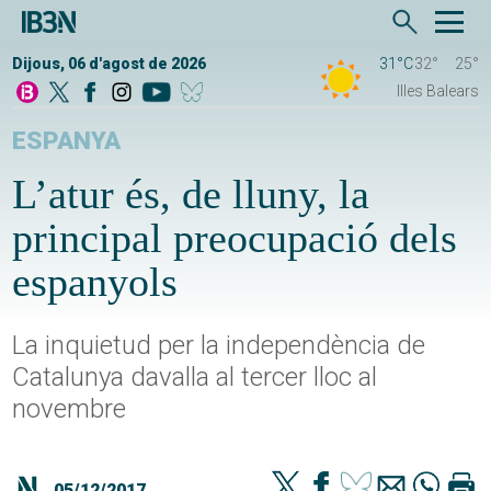
Dijous, 06 d'agost de 2026
31°C
32°
25°
Illes Balears
ESPANYA
L’atur és, de lluny, la
principal preocupació dels
espanyols
La inquietud per la independència de
Catalunya davalla al tercer lloc al
novembre
05/12/2017