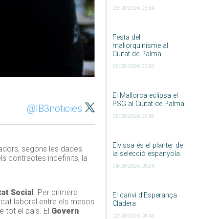
06/08/2026 05:54
Festa del
mallorquinisme al
Ciutat de Palma
06/08/2026 05:50
El Mallorca eclipsa el
PSG al Ciutat de Palma
@IB3noticies
06/08/2026 05:36
Eivissa és el planter de
adors, segons les dades
la selecció espanyola
ls contractes indefinits, la
04/08/2026 08:24
at Social
. Per primera
El canvi d’Esperança
cat laboral entre els mesos
Cladera
 tot el país. El
Govern
02/08/2026 08:43