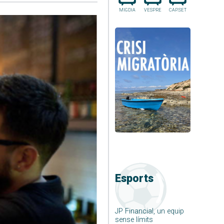
MIGDIA
VESPRE
CAP.SET
Esports
JP Financial, un equip
sense límits