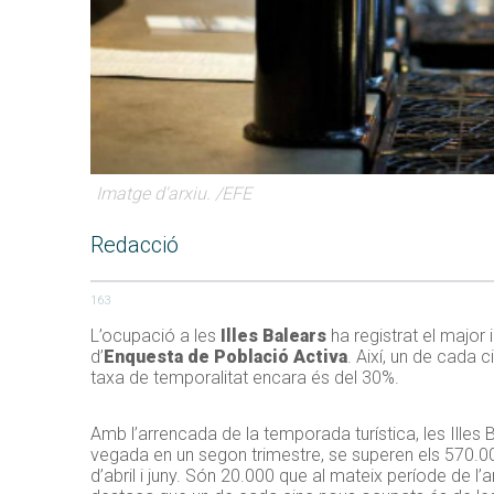
Imatge d'arxiu. /EFE
Redacció
163
L’ocupació a les
Illes Balears
ha registrat el major 
d’
Enquesta de Població Activa
. Així, un de cada c
taxa de temporalitat encara és del 30%.
Amb l’arrencada de la temporada turística, les Illes B
vegada en un segon trimestre, se superen els 570.0
d’abril i juny. Són 20.000 que al mateix període de l’