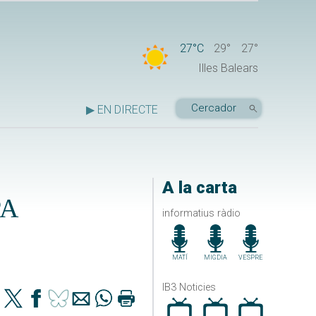
27°C
29°
27°
Illes Balears
▶ EN DIRECTE
A la carta
PA
informatius ràdio
MATÍ
MIGDIA
VESPRE
IB3 Noticies