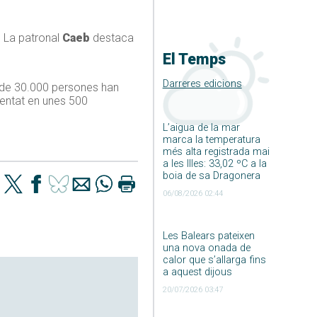
. La patronal
Caeb
destaca
El Temps
Darreres edicions
s de 30.000 persones han
ementat en unes 500
L’aigua de la mar
marca la temperatura
més alta registrada mai
a les Illes: 33,02 ºC a la
boia de sa Dragonera
06/08/2026 02:44
Les Balears pateixen
una nova onada de
calor que s’allarga fins
a aquest dijous
20/07/2026 03:47