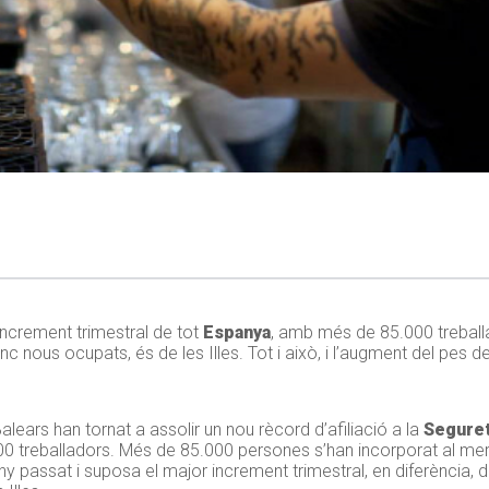
increment trimestral de tot
Espanya
, amb més de 85.000 treball
inc nous ocupats, és de les Illes. Tot i això, i l’augment del pes de
alears han tornat a assolir un nou rècord d’afiliació a la
Seguret
00 treballadors. Més de 85.000 persones s’han incorporat al mer
any passat i suposa el major increment trimestral, en diferència, de