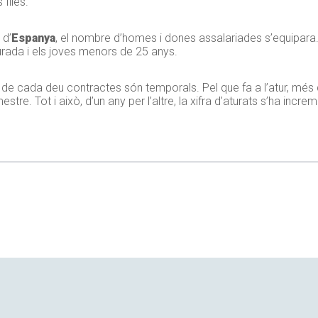
Illes.
 d’
Espanya
, el nombre d’homes i dones assalariades s’equipara
durada i els joves menors de 25 anys.
s de cada deu contractes són temporals. Pel que fa a l’atur, mé
tre. Tot i això, d’un any per l’altre, la xifra d’aturats s’ha incr