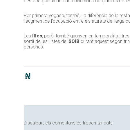
destaca que un de cada cinc nous ocupats és de les 
Per primera vegada, també, i a diferència de la resta
l’augment de l’ocupació entre els aturats de llarga 
Les
Illes
, però, també guanyen en temporalitat: tre
sortit de les llistes del
SOIB
durant aquest segon trimes
persones.
Disculpau, els comentaris es troben tancats