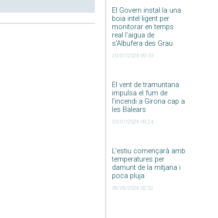
El Govern instal·la una
boia intel·ligent per
monitorar en temps
real l’aigua de
s’Albufera des Grau
20/07/2026 09:33
El vent de tramuntana
impulsa el fum de
l’incendi a Girona cap a
les Balears
03/07/2026 09:24
L’estiu començarà amb
temperatures per
damunt de la mitjana i
poca pluja
09/06/2026 02:52