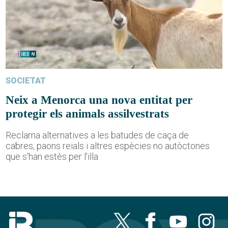
SOCIETAT
Neix a Menorca una nova entitat per
protegir els animals assilvestrats
Reclama alternatives a les batudes de caça de
cabres, paons reials i altres espècies no autòctones
que s'han estès per l'illa