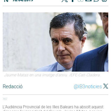
Jaume Matas en una imatge d'arxiu. /EFE-Cati Cladera
Redacció
@IB3noticies
182
L’Audiència Provincial de les Illes Balears ha absolt aquest