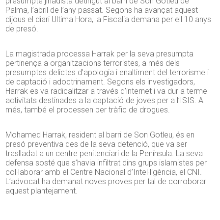
presumpte jihadista detingut al barri de Son Gotleu de
Palma, l’abril de l’any passat. Segons ha avançat aquest
dijous el diari Ultima Hora, la Fiscalia demana per ell 10 anys
de presó.
La magistrada processa Harrak per la seva presumpta
pertinença a organitzacions terroristes, a més dels
presumptes delictes d’apologia i enaltiment del terrorisme i
de captació i adoctrinament. Segons els investigadors,
Harrak es va radicalitzar a través d’internet i va dur a terme
activitats destinades a la captació de joves per a l’ISIS. A
més, també el processen per tràfic de drogues.
Mohamed Harrak, resident al barri de Son Gotleu, és en
presó preventiva des de la seva detenció, que va ser
traslladat a un centre penitenciari de la Península. La seva
defensa sosté que s’havia infiltrat dins grups islamistes per
col·laborar amb el Centre Nacional d’Intel·ligència, el CNI.
L’advocat ha demanat noves proves per tal de corroborar
aquest plantejament.