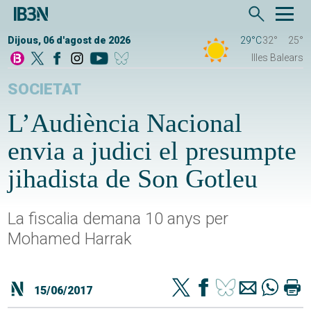
Dijous, 06 d'agost de 2026
29°C
32°
25°
Illes Balears
SOCIETAT
L’Audiència Nacional
envia a judici el presumpte
jihadista de Son Gotleu
La fiscalia demana 10 anys per
Mohamed Harrak
15/06/2017