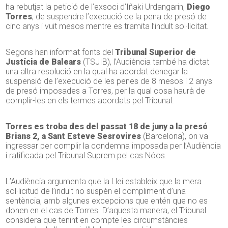
ha rebutjat la petició de l’exsoci d’Iñaki Urdangarin,
Diego
Torres
, de suspendre l’execució de la pena de presó de
cinc anys i vuit mesos mentre es tramita l’indult sol·licitat.
Segons han informat fonts del
Tribunal Superior de
Justícia de Balears
(TSJIB), l’Audiència també ha dictat
una altra resolució en la qual ha acordat denegar la
suspensió de l’execució de les penes de 8 mesos i 2 anys
de presó imposades a Torres, per la qual cosa haurà de
complir-les en els termes acordats pel Tribunal.
Torres es troba des del passat 18 de juny a la presó
Brians 2, a Sant Esteve Sesrovires
(Barcelona), on va
ingressar per complir la condemna imposada per l’Audiència
i ratificada pel Tribunal Suprem pel cas Nóos.
L’Audiència argumenta que la Llei estableix que la mera
sol·licitud de l’indult no suspèn el compliment d’una
sentència, amb algunes excepcions que entén que no es
donen en el cas de Torres. D’aquesta manera, el Tribunal
considera que tenint en compte les circumstàncies