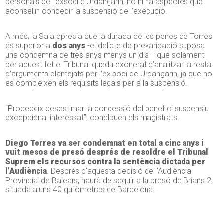
personals de l’exsoci d’Urdangarin, no hi ha aspectes que
aconsellin concedir la suspensió de l’execució.
A més, la Sala aprecia que la durada de les penes de Torres
és superior a
dos anys
-el delicte de prevaricació suposa
una condemna de tres anys menys un dia- i que solament
per aquest fet el Tribunal queda exonerat d’analitzar la resta
d’arguments plantejats per l’ex soci de Urdangarin, ja que no
es compleixen els requisits legals per a la suspensió.
“Procedeix desestimar la concessió del benefici suspensiu
excepcional interessat”, conclouen els magistrats.
Diego Torres va ser condemnat en total a cinc anys i
vuit mesos de presó després de resoldre el Tribunal
Suprem els recursos contra la sentència dictada per
l’Audiència
. Després d’aquesta decisió de l’Audiència
Provincial de Balears, haurà de seguir a la presó de Brians 2,
situada a uns 40 quilòmetres de Barcelona.