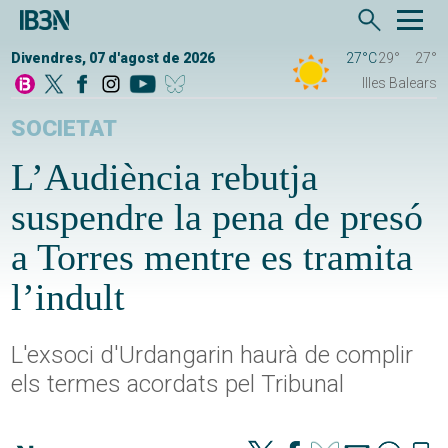
Divendres, 07 d'agost de 2026
27°C
29°
27°
Illes Balears
SOCIETAT
L’Audiència rebutja
suspendre la pena de presó
a Torres mentre es tramita
l’indult
L'exsoci d'Urdangarin haurà de complir
els termes acordats pel Tribunal