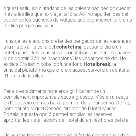
Aquest estiu, els ciutadans de les balears han decidit quedar
més a les illes que no viatjar a fora. Així ho apunten des del
sector de les agències de viatges, que esgrimeixen diferents
motius perquè així sigui.
I una de les eleccions preferides per gaudir de les vacances
a la mateixa illa és la del
cohoteling
: passar el dia a un
hotel, gaudir dels seus serveis i instal·lacions; però no haver-
hi de dormir. Són les ‘
diacacions
‘, les vacances de dia. Ho
explica Cristian
Alcoba
, cofundador d’
Hotelbreak
, la
principal plataforma que ofereix aquest servei a un centenar
d’hotels de les illes.
Per als establiments hotelers significa també un
complement important als seus ingressos. Més en un estiu
on l’ocupació és més baixa per mor de la pandèmia. De fet,
com apunta
Miguel
Desnos
, director de l’Hotel Marina
Portals, aquesta opció permet ampliar les reserves i
aprofitar les instal·lacions de l’hotel durant les hores del dia.
Els usuaris troben avantatges en el fet de poder gaudir d’un