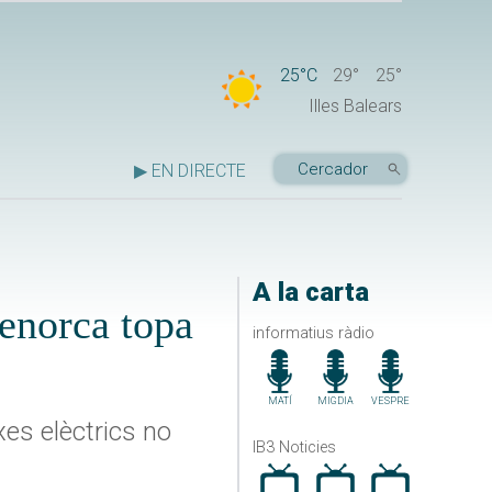
25°C
29°
25°
Illes Balears
▶ EN DIRECTE
A la carta
Menorca topa
informatius ràdio
MATÍ
MIGDIA
VESPRE
es elèctrics no
IB3 Noticies