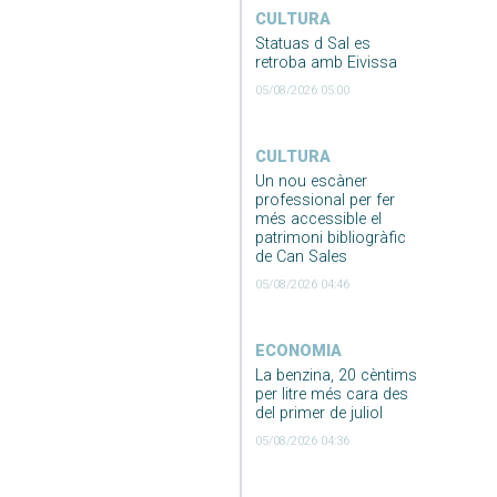
CULTURA
Statuas d Sal es
retroba amb Eivissa
05/08/2026 05:00
CULTURA
Un nou escàner
professional per fer
més accessible el
patrimoni bibliogràfic
de Can Sales
05/08/2026 04:46
ECONOMIA
La benzina, 20 cèntims
per litre més cara des
del primer de juliol
05/08/2026 04:36