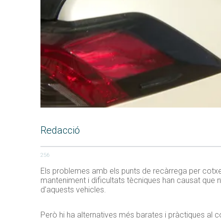
Redacció
256
Els problemes amb els punts de recàrrega per cotxes
manteniment i dificultats tècniques han causat que n’h
d’aquests vehicles.
Però hi ha alternatives més barates i pràctiques al c