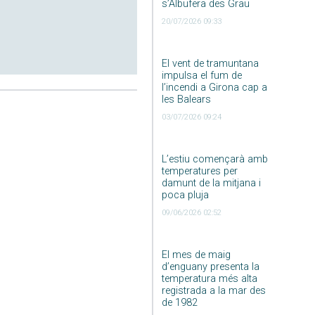
s’Albufera des Grau
20/07/2026 09:33
El vent de tramuntana
impulsa el fum de
l’incendi a Girona cap a
les Balears
03/07/2026 09:24
L’estiu començarà amb
temperatures per
damunt de la mitjana i
poca pluja
09/06/2026 02:52
El mes de maig
d’enguany presenta la
temperatura més alta
registrada a la mar des
de 1982