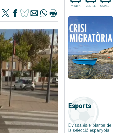
MIGDIA
VESPRE
CAP.SET
Esports
Eivissa és el planter de
la selecció espanyola