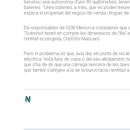
benzina i una autonomia d’uns 90 quilòmetres, tenen
bateries. “Unes bateries, a més, que es poden treure p
explica el propietari del negoci de venda i lloguer 
Els responsables de GOB Menorca consideren que a l’i
“Sobretot tenint en compte les dimensions de l’illa”
l’entitat ecologista, Cristòfol Mascaró.
Però el problema és que, avui dia, els punts de recàr
elèctrica “està lluny de casa o del seu allotjament, 
que s’ha de dir que una càrrega sencera de les dues
que també s’afegeix a la de la burocràcia i lentitud a