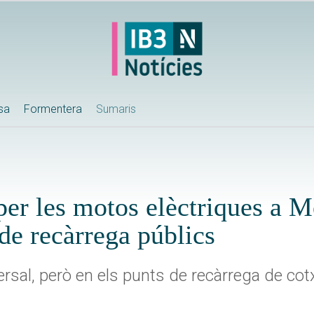
ssa
Formentera
Sumaris
per les motos elèctriques a 
de recàrrega públics
sal, però en els punts de recàrrega de cotx