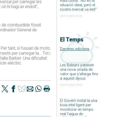
Raúl Llona: ”No és la
versal per carregar les
situació ideal, però el
on hi hagi un endoll”,
nostre mercat va lent”
29/07/2026 05:22
 de combustible fòssil.
oordinador General de
El Temps
Per tant, si l’usuari de moto
Darreres edicions
iments per carregar-la… Tot i
lla Barber. Una dificultat
cle elèctric.
Les Balears pateixen
una nova onada de
calor que s’allarga fins
a aquest dijous
20/07/2026 03:47
El Govern instal·la una
boia intel·ligent per
monitorar en temps
real l’aigua de