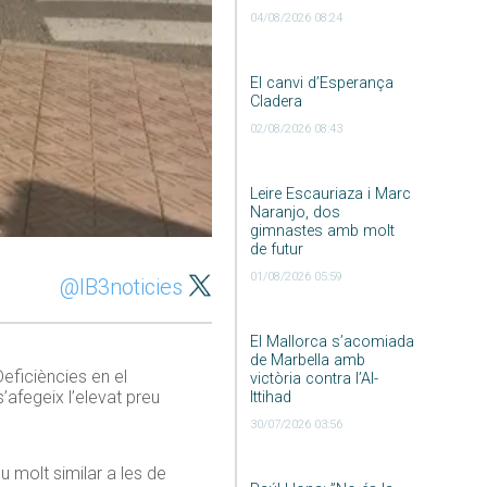
04/08/2026 08:24
El canvi d’Esperança
Cladera
02/08/2026 08:43
Leire Escauriaza i Marc
Naranjo, dos
gimnastes amb molt
de futur
01/08/2026 05:59
@IB3noticies
El Mallorca s’acomiada
de Marbella amb
eficiències en el
victòria contra l’Al-
’afegeix l’elevat preu
Ittihad
30/07/2026 03:56
u molt similar a les de