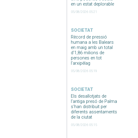
en un estat deplorable
05/08/2026 05:21
SOCIETAT
Rècord de pressió
humana a les Balears
en maig amb un total
d’1,86 milions de
persones en tot
l’arxipèlag
05/08/2026 05:19
SOCIETAT
Els desallotjats de
l’antiga presó de Palma
s’han distribuit per
diferents assentaments
de la ciutat
05/08/2026 05:15