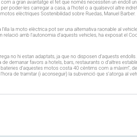
 com a gran avantatge el fet que només necessiten un endoll uni
er poder-les carregar a casa, a l’hotel o a qualsevol altre indret 
de motos elèctriques Sostenibilidad sobre Ruedas, Manuel Barber.
lla la moto elèctrica pot ser una alternativa raonable al vehicle
 en relació amb l’autonomia d’aquests vehicles, ha exposat el C
rega no hi estan adaptats, ja que no disposen d’aquests endolls. 
ha de demanar favors a hotels, bars, restaurants o d’altres establ
 bateries d’aquestes motos costa 40 cèntims com a màxim”, deta
 l’hora de tramitar (i aconseguir) la subvenció que s’atorga al vehi