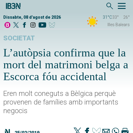
Dissabte, 08 d'agost de 2026
31°C
33°
26°
Illes Balears
SOCIETAT
L’autòpsia confirma que la
mort del matrimoni belga a
Escorca fóu accidental
Eren molt coneguts a Bèlgica perquè
provenen de famílies amb importants
negocis
25/02/2019