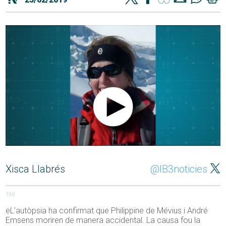
Xisca Llabrés
@IB3noticies
190
eL’autòpsia ha confirmat que Philippine de Mévius i André
Emsens moriren de manera accidental. La causa fou la