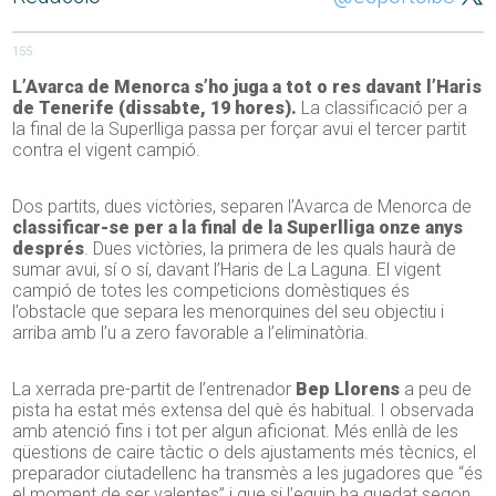
155
L’Avarca de Menorca s’ho juga a tot o res davant l’Haris
de Tenerife (dissabte, 19 hores).
La classificació per a
la final de la Superlliga passa per forçar avui el tercer partit
contra el vigent campió.
Dos partits, dues victòries, separen l’Avarca de Menorca de
classificar-se per a la final de la Superlliga onze anys
després
. Dues victòries, la primera de les quals haurà de
sumar avui, sí o sí, davant l’Haris de La Laguna. El vigent
campió de totes les competicions domèstiques és
l’obstacle que separa les menorquines del seu objectiu i
arriba amb l’u a zero favorable a l’eliminatòria.
La xerrada pre-partit de l’entrenador
Bep Llorens
a peu de
pista ha estat més extensa del què és habitual. I observada
amb atenció fins i tot per algun aficionat. Més enllà de les
qüestions de caire tàctic o dels ajustaments més tècnics, el
preparador ciutadellenc ha transmès a les jugadores que “és
el moment de ser valentes” i que si l’equip ha quedat segon