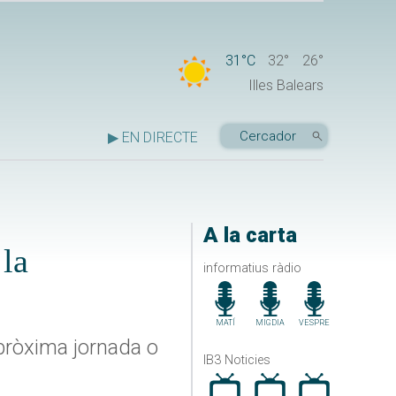
31°C
32°
26°
Illes Balears
▶ EN DIRECTE
A la carta
 la
informatius ràdio
MATÍ
MIGDIA
VESPRE
 pròxima jornada o
IB3 Noticies