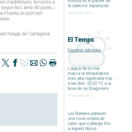
Eivissa és el planter de
 les madrilenyes, terceres a
la selecció espanyola
l segon lloc amb 40 punts, i
a li basta un punt per
04/08/2026 08:24
nada.
nt l’equip de Cartagena.
El Temps
Darreres edicions
L’aigua de la mar
marca la temperatura
més alta registrada mai
a les Illes: 33,02 ºC a la
boia de sa Dragonera
07/08/2026 08:12
Les Balears pateixen
una nova onada de
calor que s’allarga fins
a aquest dijous