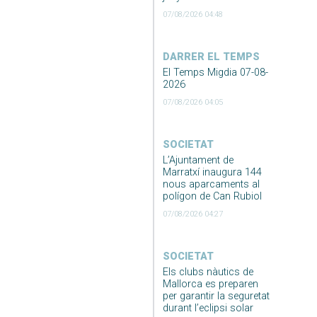
07/08/2026 04:48
DARRER EL TEMPS
El Temps Migdia 07-08-
2026
07/08/2026 04:05
SOCIETAT
L’Ajuntament de
Marratxí inaugura 144
nous aparcaments al
polígon de Can Rubiol
07/08/2026 04:27
SOCIETAT
Els clubs nàutics de
Mallorca es preparen
per garantir la seguretat
durant l’eclipsi solar