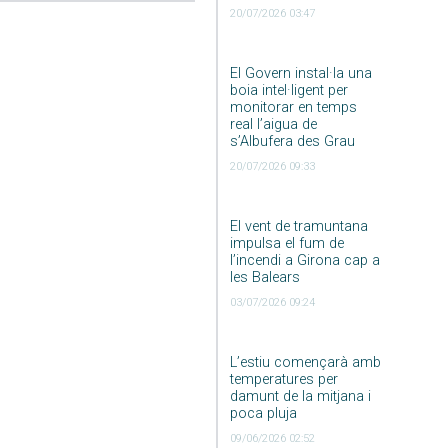
20/07/2026 03:47
El Govern instal·la una
boia intel·ligent per
monitorar en temps
real l’aigua de
s’Albufera des Grau
20/07/2026 09:33
El vent de tramuntana
impulsa el fum de
l’incendi a Girona cap a
les Balears
03/07/2026 09:24
L’estiu començarà amb
temperatures per
damunt de la mitjana i
poca pluja
09/06/2026 02:52