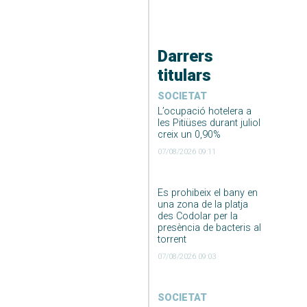
Darrers
titulars
SOCIETAT
L’ocupació hotelera a
les Pitiüses durant juliol
creix un 0,90%
07/08/2026 09:11
Es prohibeix el bany en
una zona de la platja
des Codolar per la
presència de bacteris al
torrent
07/08/2026 09:03
SOCIETAT