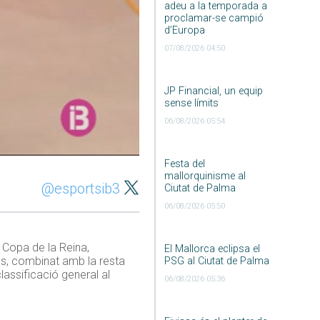
adeu a la temporada a
proclamar-se campió
d’Europa
07/08/2026 04:50
JP Financial, un equip
sense límits
06/08/2026 05:54
Festa del
mallorquinisme al
@esportsib3
Ciutat de Palma
06/08/2026 05:50
la Copa de la Reina,
El Mallorca eclipsa el
es, combinat amb la resta
PSG al Ciutat de Palma
assificació general al
06/08/2026 05:36