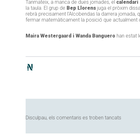
Tanmateix, a manca de dues jornades, el
calendari
la taula. El grup de
Bep Llorens
juga el pròxim dissab
rebrà precisament l’Alcobendas la darrera jornada, qu
fermar matemàticament la posició que actualment oc
Maira Westergaard i Wanda Banguero
han estat 
Disculpau, els comentaris es troben tancats