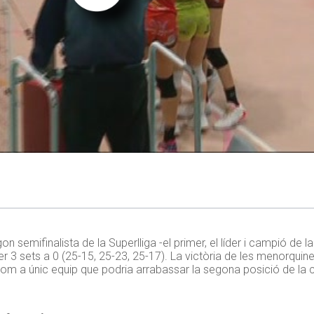
gon semifinalista de la Superlliga -el primer, el líder i campió de 
r 3 sets a 0 (25-15, 25-23, 25-17). La victòria de les menorquin
om a únic equip que podria arrabassar la segona posició de la cl