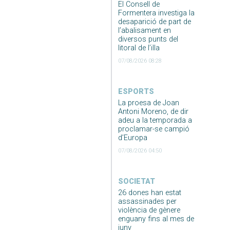
El Consell de
Formentera investiga la
desaparició de part de
l’abalisament en
diversos punts del
litoral de l’illa
07/08/2026 08:28
ESPORTS
La proesa de Joan
Antoni Moreno, de dir
adeu a la temporada a
proclamar-se campió
d’Europa
07/08/2026 04:50
SOCIETAT
26 dones han estat
assassinades per
violència de gènere
enguany fins al mes de
juny