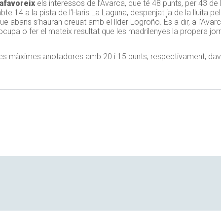
 afavoreix
els interessos de l’Avarca, que té 48 punts, per 43 de
te 14 a la pista de l’Haris La Laguna, despenjat ja de la lluita pe
e abans s’hauran creuat amb el líder Logroño. És a dir, a l’Avarc
upa o fer el mateix resultat que les madrilenyes la propera jor
les màximes anotadores amb 20 i 15 punts, respectivament, dava