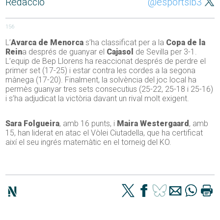
Redacció
@esportsib3
156
L’
Avarca de Menorca
s’ha classificat per a la
Copa de la
Rein
a després de guanyar el
Cajasol
de Sevilla per 3-1.
L’equip de Bep Llorens ha reaccionat després de perdre el
primer set (17-25) i estar contra les cordes a la segona
mànega (17-20). Finalment, la solvència del joc local ha
permès guanyar tres sets consecutius (25-22, 25-18 i 25-16)
i s’ha adjudicat la victòria davant un rival molt exigent.
Sara Folgueira
, amb 16 punts, i
Maira Westergaard
, amb
15, han liderat en atac el Vòlei Ciutadella, que ha certificat
així el seu ingrés matemàtic en el torneig del KO.