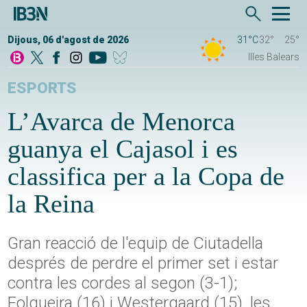
Dijous, 06 d'agost de 2026
31°C
32°
25°
Illes Balears
ESPORTS
L’Avarca de Menorca
guanya el Cajasol i es
classifica per a la Copa de
la Reina
Gran reacció de l'equip de Ciutadella
després de perdre el primer set i estar
contra les cordes al segon (3-1);
Folgueira (16) i Westergaard (15), les