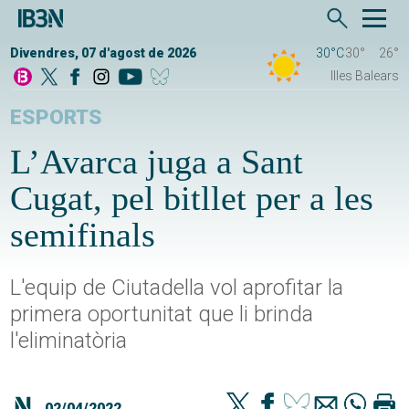
Divendres, 07 d'agost de 2026
30°C
30°
26°
Illes Balears
ESPORTS
L’Avarca juga a Sant
Cugat, pel bitllet per a les
semifinals
L'equip de Ciutadella vol aprofitar la
primera oportunitat que li brinda
l'eliminatòria
02/04/2022