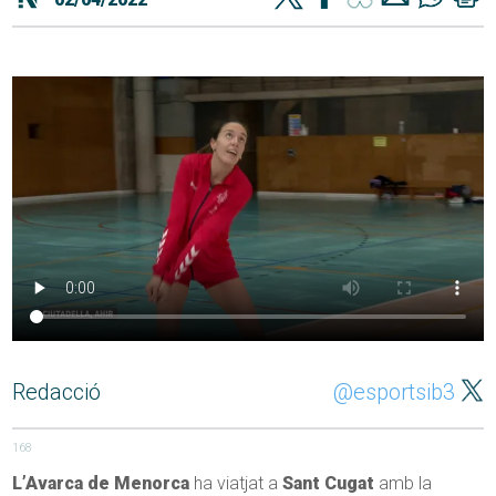
Redacció
@esportsib3
168
L’Avarca de Menorca
ha viatjat a
Sant Cugat
amb la