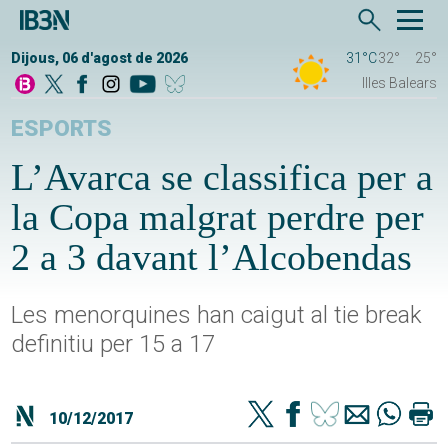
Dijous, 06 d'agost de 2026
31°C
32°
25°
Illes Balears
ESPORTS
L’Avarca se classifica per a
la Copa malgrat perdre per
2 a 3 davant l’Alcobendas
Les menorquines han caigut al tie break
definitiu per 15 a 17
10/12/2017