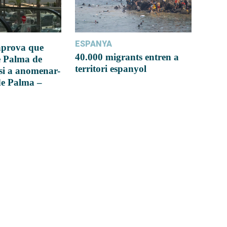
ESPANYA
 aprova que
40.000 migrants entren a
e Palma de
territori espanyol
si a anomenar-
de Palma –