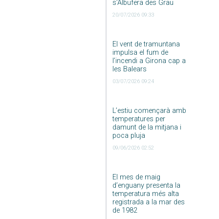
s’Albufera des Grau
20/07/2026 09:33
El vent de tramuntana
impulsa el fum de
l’incendi a Girona cap a
les Balears
03/07/2026 09:24
L’estiu començarà amb
temperatures per
damunt de la mitjana i
poca pluja
09/06/2026 02:52
El mes de maig
d’enguany presenta la
temperatura més alta
registrada a la mar des
de 1982