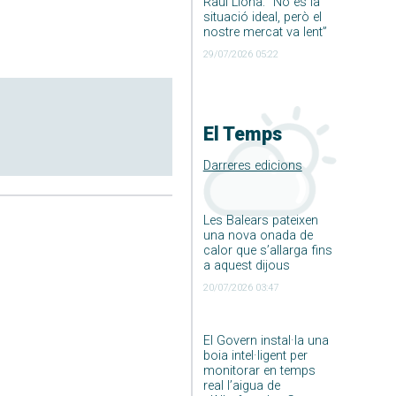
Raúl Llona: ”No és la
situació ideal, però el
nostre mercat va lent”
29/07/2026 05:22
El Temps
Darreres edicions
Les Balears pateixen
una nova onada de
calor que s’allarga fins
a aquest dijous
20/07/2026 03:47
El Govern instal·la una
boia intel·ligent per
monitorar en temps
real l’aigua de