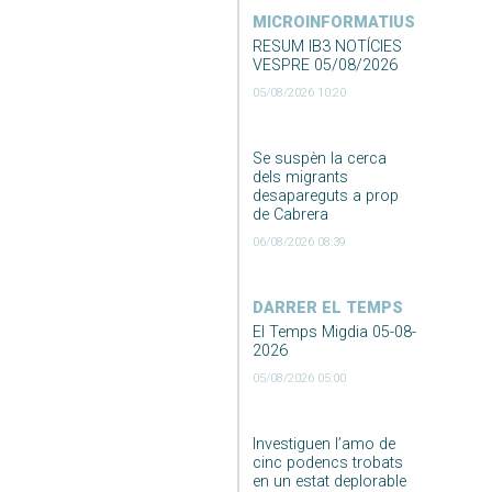
MICROINFORMATIUS
RESUM IB3 NOTÍCIES
VESPRE 05/08/2026
05/08/2026 10:20
Se suspèn la cerca
dels migrants
desapareguts a prop
de Cabrera
06/08/2026 08:39
DARRER EL TEMPS
El Temps Migdia 05-08-
2026
05/08/2026 05:00
Investiguen l’amo de
cinc podencs trobats
en un estat deplorable