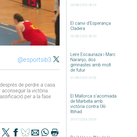
04/08/2026 08:24
El canvi d’Esperança
Cladera
02/08/2026 08:43
Leire Escauriaza i Marc
@esportsib3
Naranjo, dos
gimnastes amb molt
de futur
01/08/2026 05:59
up després de perdre a casa
 aconseguir la victòria
El Mallorca s’acomiada
assificació per a la fase
de Marbella amb
victòria contra l’Al-
Ittihad
30/07/2026 03:56