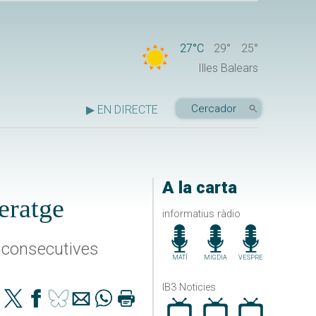
27°C
29°
25°
Illes Balears
▶ EN DIRECTE
A la carta
eratge
informatius ràdio
s consecutives
MATÍ
MIGDIA
VESPRE
IB3 Noticies