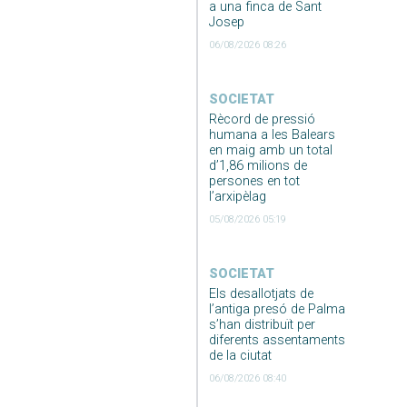
a una finca de Sant
Josep
06/08/2026 08:26
SOCIETAT
Rècord de pressió
humana a les Balears
en maig amb un total
d’1,86 milions de
persones en tot
l’arxipèlag
05/08/2026 05:19
SOCIETAT
Els desallotjats de
l’antiga presó de Palma
s’han distribuït per
diferents assentaments
de la ciutat
06/08/2026 08:40