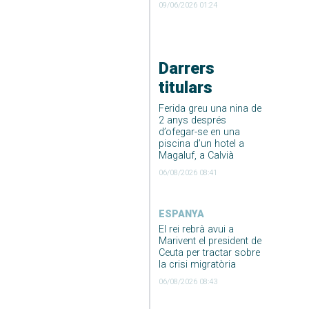
09/06/2026 01:24
Darrers
titulars
Ferida greu una nina de
2 anys després
d’ofegar-se en una
piscina d’un hotel a
Magaluf, a Calvià
06/08/2026 08:41
ESPANYA
El rei rebrà avui a
Marivent el president de
Ceuta per tractar sobre
la crisi migratòria
06/08/2026 08:43