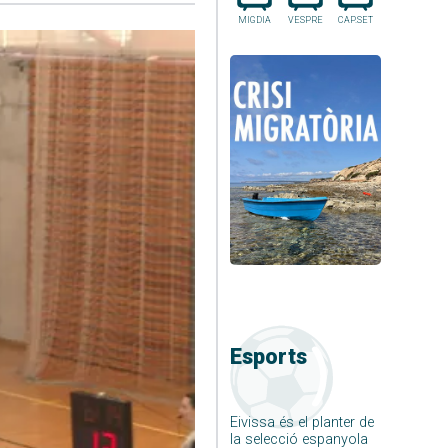
MIGDIA
VESPRE
CAP.SET
Esports
Eivissa és el planter de
la selecció espanyola