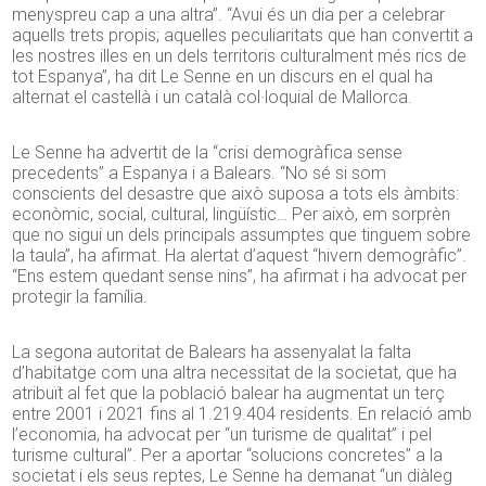
menyspreu cap a una altra”. “Avui és un dia per a celebrar
aquells trets propis; aquelles peculiaritats que han convertit a
les nostres illes en un dels territoris culturalment més rics de
tot Espanya”, ha dit Le Senne en un discurs en el qual ha
alternat el castellà i un català col·loquial de Mallorca.
Le Senne ha advertit de la “crisi demogràfica sense
precedents” a Espanya i a Balears. “No sé si som
conscients del desastre que això suposa a tots els àmbits:
econòmic, social, cultural, lingüístic… Per això, em sorprèn
que no sigui un dels principals assumptes que tinguem sobre
la taula”, ha afirmat. Ha alertat d’aquest “hivern demogràfic”.
“Ens estem quedant sense nins”, ha afirmat i ha advocat per
protegir la família.
La segona autoritat de Balears ha assenyalat la falta
d’habitatge com una altra necessitat de la societat, que ha
atribuït al fet que la població balear ha augmentat un terç
entre 2001 i 2021 fins al 1.219.404 residents. En relació amb
l’economia, ha advocat per “un turisme de qualitat” i pel
turisme cultural”. Per a aportar “solucions concretes” a la
societat i els seus reptes, Le Senne ha demanat “un diàleg