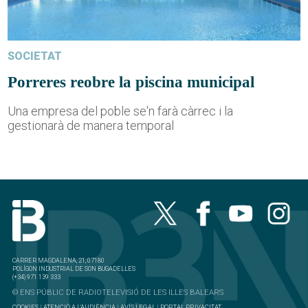
SOCIETAT
Porreres reobre la piscina municipal
Una empresa del poble se'n farà càrrec i la
gestionarà de manera temporal
CARRER MAGDALENA, 21, 07180
POLÍGON INDUSTRIAL DE SON BUGADELLES
(+34) 971 139 333
© ENS PÚBLIC DE RADIOTELEVISIÓ DE LES ILLES BALEARS
COOKIES
|
ATENCIÓ A L'AUDIÈNCIA
|
AVÍS LEGAL
|
PORTAL PRIVACITAT