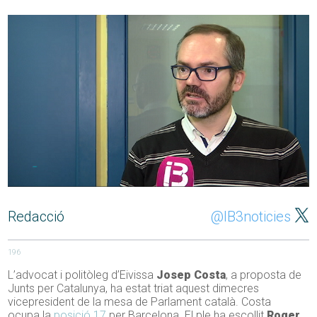
Redacció
@IB3noticies
196
L’advocat i politòleg d’Eivissa
Josep Costa
, a proposta de
Junts per Catalunya, ha estat triat aquest dimecres
vicepresident de la mesa de Parlament català. Costa
ocupa la
posició 17
per Barcelona. El ple ha escollit
Roger