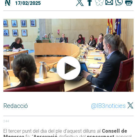
17/02/2025
Redacció
@IB3noticies
244
El tercer punt del dia del ple d’aquest dilluns al
Consell de
Menorca
fa: “
Aprovació
definitiva del
pressupost
general