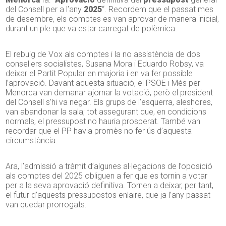
del Consell per a l’any
2025
“. Recordem que el passat mes
de desembre, els comptes es van aprovar de manera inicial,
durant un ple que va estar carregat de polèmica.
El rebuig de Vox als comptes i la no assistència de dos
consellers socialistes, Susana Mora i Eduardo Robsy, va
deixar el Partit Popular en majoria i en va fer possible
l’aprovació. Davant aquesta situació, el PSOE i Més per
Menorca van demanar ajornar la votació, però el president
del Consell s’hi va negar. Els grups de l’esquerra, aleshores,
van abandonar la sala; tot assegurant que, en condicions
normals, el pressupost no hauria prosperat. També van
recordar que el PP havia promès no fer ús d’aquesta
circumstància.
Ara, l’admissió a tràmit d’algunes al·legacions de l’oposició
als comptes del 2025 obliguen a fer que es tornin a votar
per a la seva aprovació definitiva. Tornen a deixar, per tant,
el futur d’aquests pressupostos enlaire, que ja l’any passat
van quedar prorrogats.