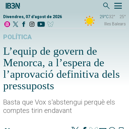
Divendres, 07 d'agost de 2026
29°C
32°
25°
Illes Balears
POLÍTICA
L’equip de govern de
Menorca, a l’espera de
l’aprovació definitiva dels
pressuposts
Basta que Vox s'abstengui perquè els
comptes tirin endavant