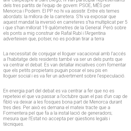
dels tres partits de l’equip de govern: PSOE, MÉS per
Menorca i Podem. El PP no hi va assistir. Entre els temes
abordats: la millora de la carretera. S’hi va exposar que
aquest mandat la inversió en carreteres s’ha multiplicat per 5
i que s’han millorat 19 quilòmetres de la General. Però sobre
els ponts a mig construir de Rafal Rubí i l’Argentina
adverteixen que, potser, no es podran tirar a
terra
La necessitat de conjugar el lloguer vacacional amb l’accés
a l’habitatge dels residents també va ser un dels punts que
va centrar el debat. Es van detallar iniciatives com fomentar
que els petits propietaris puguin posar el seu pis
en
lloguer
social i es va fer un advertiment sobre l’especulació.
En energia part del debat es va centrar a fer que no es
repeteixi el que va passar a l’octubre quan el pas d’un cap de
fibló va deixar a les fosques bona part de Menorca durant
tres dies. Per això es demana el mateix tracte que a
Formentera pel que fa a la instal·lació de generadors;
mesura que l’Estat no accepta per qüestions legals i
tècniques.