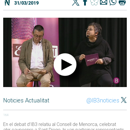
31/03/2019
Noticies Actualitat
@IB3noticies
164
En el debat d’IB3 relatiu al Consell de Menorca, celebrat
ahir
cavpespre
a Sant Diego, hi van participar representants