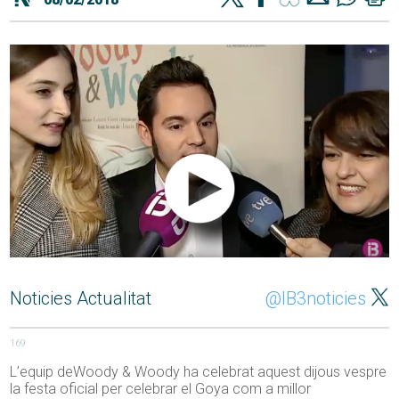
Noticies Actualitat
@IB3noticies
169
L’equip deWoody & Woody ha celebrat aquest dijous vespre
la festa oficial per celebrar el Goya com a millor