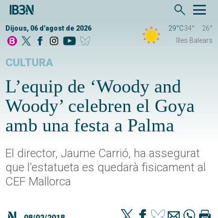
Dijous, 06 d'agost de 2026
29°C
34°
26°
Illes Balears
CULTURA
L’equip de ‘Woody and
Woody’ celebren el Goya
amb una festa a Palma
El director, Jaume Carrió, ha assegurat
que l'estatueta es quedarà fisicament al
CEF Mallorca
08/02/2018