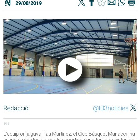
29/08/2019
Redacció
@IB3noticies
194
L’equip on jugava Pau Martínez, el Club Bàsquet Manacor, ha
suspès totes les activitats esportives que tenia previstes per