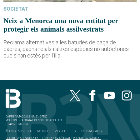
SOCIETAT
Neix a Menorca una nova entitat per
protegir els animals assilvestrats
Reclama alternatives a les batudes de caça de
cabres, paons reials i altres espècies no autòctones
que s'han estès per l'illa
CARRER MAGDALENA, 21, 07180
POLÍGON INDUSTRIAL DE SON BUGADELLES
(+34) 971 139 333
© ENS PÚBLIC DE RADIOTELEVISIÓ DE LES ILLES BALEARS
COOKIES
|
ATENCIÓ A L'AUDIÈNCIA
|
AVÍS LEGAL
|
PORTAL PRIVACITAT