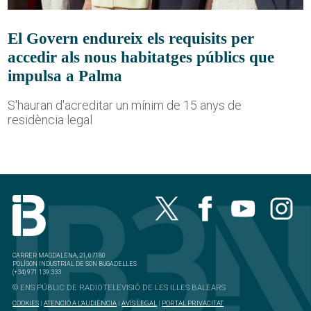
El Govern endureix els requisits per
accedir als nous habitatges públics que
impulsa a Palma
S'hauran d'acreditar un mínim de 15 anys de
residència legal
CARRER MAGDALENA, 21, 07180
POLÍGON INDUSTRIAL DE SON BUGADELLES
(+34) 971 139 333
© ENS PÚBLIC DE RADIOTELEVISIÓ DE LES ILLES BALEARS
COOKIES
|
ATENCIÓ A L'AUDIÈNCIA
|
AVÍS LEGAL
|
PORTAL PRIVACITAT