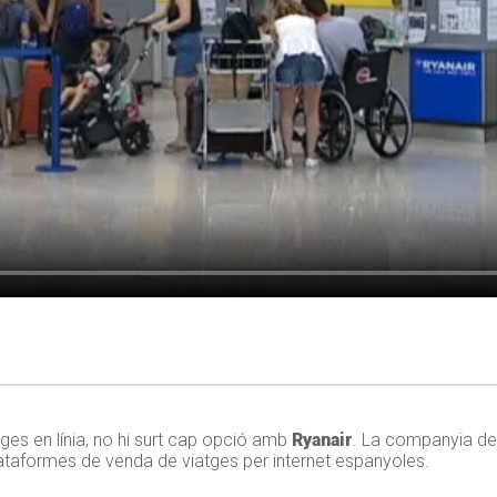
ges en línia, no hi surt cap opció amb
Ryanair
. La companyia de
plataformes de venda de viatges per internet espanyoles.