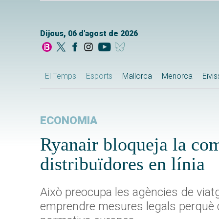
Dijous, 06 d'agost de 2026
El Temps
Esports
Mallorca
Menorca
Eivi
ECONOMIA
Ryanair bloqueja la com
distribuïdores en línia
Això preocupa les agències de viatg
emprendre mesures legals perquè con