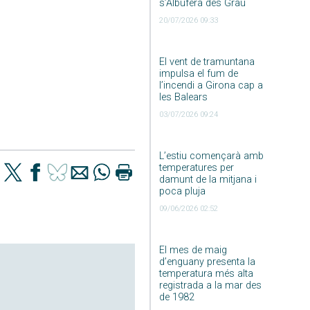
s’Albufera des Grau
20/07/2026 09:33
El vent de tramuntana
impulsa el fum de
l’incendi a Girona cap a
les Balears
03/07/2026 09:24
L’estiu començarà amb
temperatures per
damunt de la mitjana i
poca pluja
09/06/2026 02:52
El mes de maig
d’enguany presenta la
temperatura més alta
registrada a la mar des
de 1982