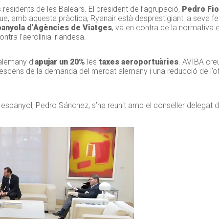
esidents de les Balears. El president de l’agrupació,
Pedro Fio
que, amb aquesta pràctica, Ryanair està desprestigiant la seva fe
anyola d’Agències de Viatges
, va en contra de la normativa
tra l’aerolínia irlandesa.
alemany d’
apujar un 20%
les
taxes aeroportuàries
. AVIBA creu
n descens de la demanda del mercat alemany i una reducció de l’of
 espanyol, Pedro Sánchez, s’ha reunit amb el conseller delegat d