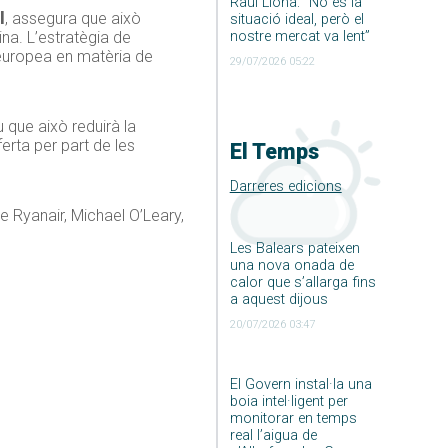
Raúl Llona: ”No és la
l
, assegura que això
situació ideal, però el
ina. L’estratègia de
nostre mercat va lent”
 europea en matèria de
29/07/2026 05:22
 que això reduirà la
erta per part de les
El Temps
Darreres edicions
e Ryanair, Michael O’Leary,
Les Balears pateixen
una nova onada de
calor que s’allarga fins
a aquest dijous
20/07/2026 03:47
El Govern instal·la una
boia intel·ligent per
monitorar en temps
real l’aigua de