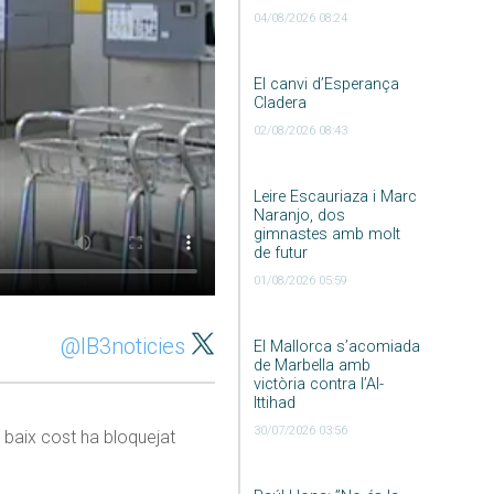
04/08/2026 08:24
El canvi d’Esperança
Cladera
02/08/2026 08:43
Leire Escauriaza i Marc
Naranjo, dos
gimnastes amb molt
de futur
01/08/2026 05:59
@IB3noticies
El Mallorca s’acomiada
de Marbella amb
victòria contra l’Al-
Ittihad
30/07/2026 03:56
 baix cost ha bloquejat