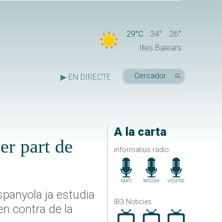
29°C
34°
26°
Illes Balears
▶ EN DIRECTE
A la carta
er part de
informatius ràdio
MATÍ
MIGDIA
VESPRE
spanyola ja estudia
IB3 Noticies
en contra de la