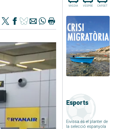
MIGDIA
VESPRE
CAP.SET
Esports
Eivissa és el planter de
la selecció espanyola