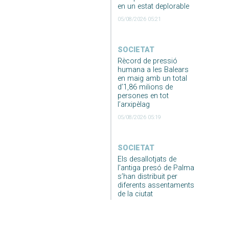
en un estat deplorable
05/08/2026 05:21
SOCIETAT
Rècord de pressió
humana a les Balears
en maig amb un total
d’1,86 milions de
persones en tot
l’arxipèlag
05/08/2026 05:19
SOCIETAT
Els desallotjats de
l’antiga presó de Palma
s’han distribuit per
diferents assentaments
de la ciutat
05/08/2026 05:15