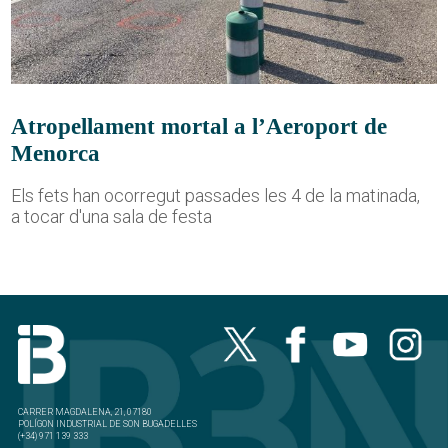
Atropellament mortal a l’Aeroport de
Menorca
Els fets han ocorregut passades les 4 de la matinada,
a tocar d'una sala de festa
CARRER MAGDALENA, 21, 07180
POLÍGON INDUSTRIAL DE SON BUGADELLES
(+34) 971 139 333