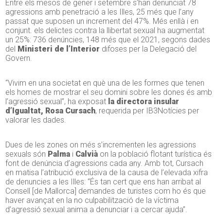
Entre els mesos de gener i setembre s’han denunciat 78
agressions amb penetració a les Illes, 25 més que l’any
passat que suposen un increment del 47%. Més enllà i en
conjunt. els delictes contra la llibertat sexual ha augmentat
un 25%: 736 denúncies, 148 més que el 2021, segons dades
del
Ministeri de l’Interior
difoses per la Delegació del
Govern.
“Vivim en una societat en què una de les formes que tenen
els homes de mostrar el seu domini sobre les dones és amb
l’agressió sexual”, ha exposat
la
directora insular
d’Igualtat, Rosa
Cursach
, requerida per IB3Notícies per
valorar les dades.
Dues de les zones on més s’incrementen les agressions
sexuals són
Palma
i
Calvià
on la població flotant turística és
font de denúncia d’agressions cada any. Amb tot, Cursach
en matisa l’atribució exclusiva de la causa de l’elevada xifra
de denuncies a les Illes: “És tan cert que ens han arribat al
Consell [de Mallorca] demandes de turistes com ho és que
haver avançat en la no culpabilització de la víctima
d’agressió sexual anima a denunciar i a cercar ajuda”.