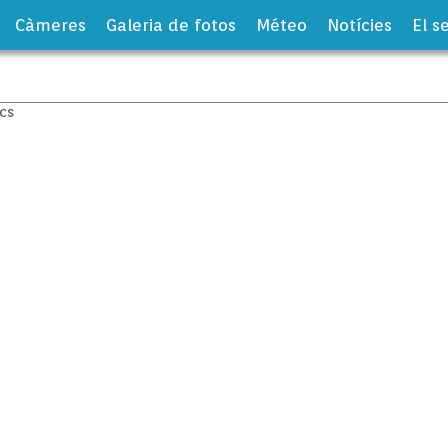
Càmeres
Galeria de fotos
Méteo
Notícies
El s
apten als canvis oceànics
es aus marines s’han adaptat al climàtic. S’ha obser
ques de reproducció. Aquí a Balears han participat 
os.