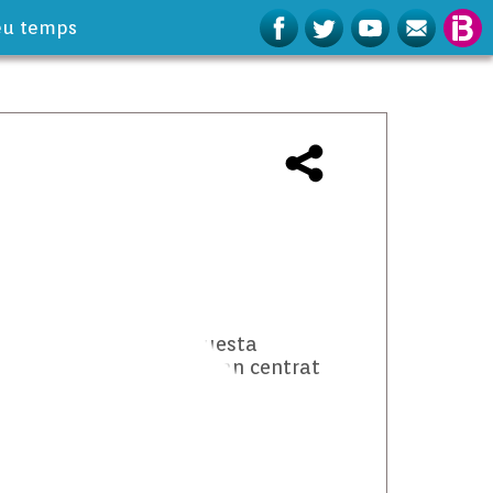
eu temps
vat si els animals d’aquesta
membres de l’IMEDEA i han centrat