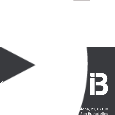
Carrer Madalena, 21, 07180
Polígon industrial de Son Bugadelles