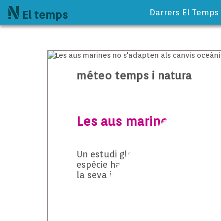
Darrers El Temps
El temps
méteo temps i natura
Les aus marines no s’ad
Un estudi global ha analitzat si l
espècie han canviat les seves èpo
la seva investigació en el virot gr