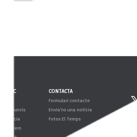
 PÚBLIC
CONTACTA
VIB
Formulari contacte
er d'anuncis
Envia'ns una notícia
sparència
Fotos El Temps
ema Intern