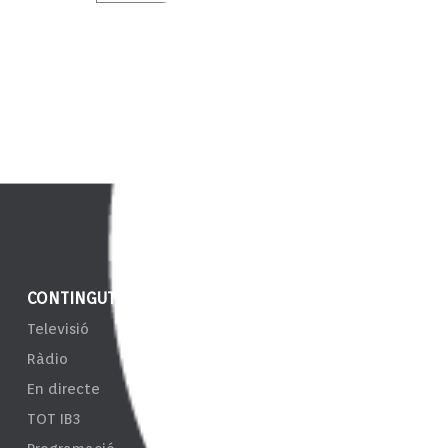
CONTINGUT
NOTÍCIES
ENS
Televisió
IB3 Notícies
EPRT
Ràdio
El Temps
Taul
En directe
Esports
Tran
TOT IB3
Càmeres
Sist