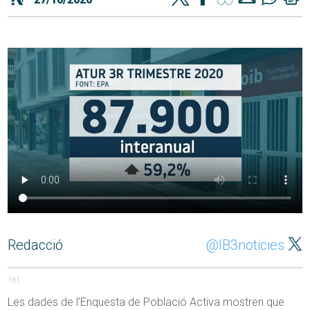
Redacció
@IB3noticies
161
Les dades de l’Enquesta de Població Activa mostren que