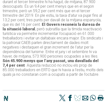
durant el tercer trimestre hi ha hagut, de mitjana, 87.900
desocupats. És un 9,4 per cent menys que en el segon
trimestre, però un 59,2 per cent més que en el tercer
trimestre del 2019. En ple estiu, la taxa d’atur va pujar fins al
13,2 per cent, tres punts per davall de la mitjana espanyola,
que és del 16 per cent.
El Govern reconeix la duresa de
la situació laboral
, però subratlla que la tímida reactivació
turística va permetre incrementar l’ocupació en 61.000
treballadors i evitar un daltabaix encara major. Els sindicats i
la patronal CAEB parlen directament de dades molt
negatives i destaquen el gran increment de l’atur per la
dependència del turisme. Entre el juny i el setembre hi va
haver, de mitjana, 573.900 persones ocupades a les Illes.
Són 45.900 menys que l’any passat, una davallada del
7,4 per cent
. Aquesta reducció no inclou els prop de
85.000 treballadors en ERTO que hi havia a l’estiu, molts dels
quals ja no constaran com a ocupats a partir de l’octubre.