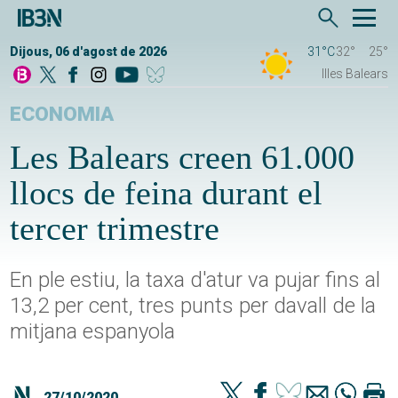
Dijous, 06 d'agost de 2026
31°C
32°
25°
Illes Balears
ECONOMIA
Les Balears creen 61.000
llocs de feina durant el
tercer trimestre
En ple estiu, la taxa d'atur va pujar fins al
13,2 per cent, tres punts per davall de la
mitjana espanyola
27/10/2020