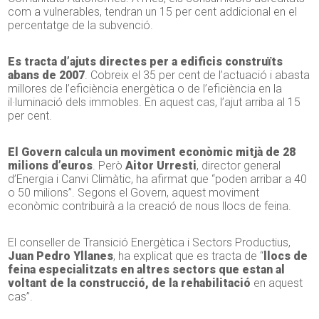
com a vulnerables, tendran un 15 per cent addicional en el
percentatge de la subvenció.
Es tracta d’ajuts directes per a edificis construïts
abans de 2007
. Cobreix el 35 per cent de l’actuació i abasta
millores de l’eficiència energètica o de l’eficiència en la
il·luminació dels immobles. En aquest cas, l’ajut arriba al 15
per cent.
El Govern calcula un moviment econòmic mitjà de 28
milions d’euros
. Però
Aitor Urresti
, director general
d’Energia i Canvi Climàtic, ha afirmat que “poden arribar a 40
o 50 milions”. Segons el Govern, aquest moviment
econòmic contribuirà a la creació de nous llocs de feina.
El conseller de Transició Energètica i Sectors Productius,
Juan Pedro Yllanes
, ha explicat que es tracta de “
llocs de
feina especialitzats en altres sectors que estan al
voltant de la construcció, de la rehabilitació
en aquest
cas”.