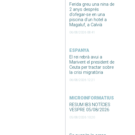
Ferida greu una nina de
2 anys després
d’ofegar-se en una
piscina d’un hotel a
Magaluf, a Calvià
06/08/2026 08:41
ESPANYA
El rei rebrà avui a
Marivent el president de
Ceuta per tractar sobre
la crisi migratòria
06/08/2026 12:21
MICROINFORMATIUS
RESUM IB3 NOTÍCIES
VESPRE 05/08/2026
05/08/2026 10:20