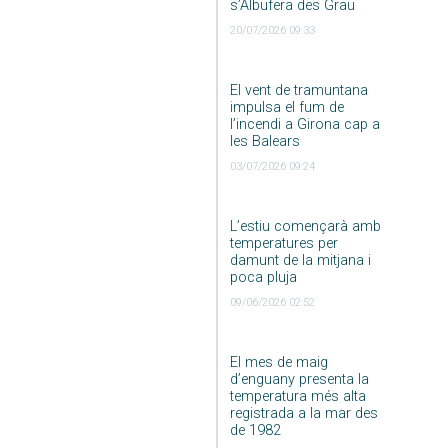
s’Albufera des Grau
20/07/2026 09:33
El vent de tramuntana
impulsa el fum de
l’incendi a Girona cap a
les Balears
03/07/2026 09:24
L’estiu començarà amb
temperatures per
damunt de la mitjana i
poca pluja
09/06/2026 02:52
El mes de maig
d’enguany presenta la
temperatura més alta
registrada a la mar des
de 1982