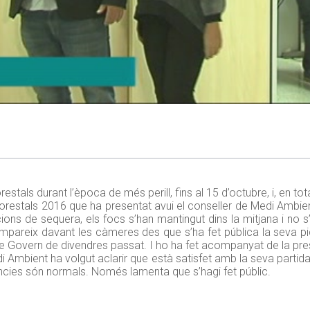
restals durant l’època de més perill, fins al 15 d’octubre, i, en t
orestals 2016 que ha presentat avui el conseller de Medi Ambient
ions de sequera, els focs s’han mantingut dins la mitjana i no s
mpareix davant les càmeres des que s’ha fet pública la seva pi
 de Govern de divendres passat. I ho ha fet acompanyat de la pre
di Ambient ha volgut aclarir que està satisfet amb la seva partid
àncies són normals. Només lamenta que s’hagi fet públic.