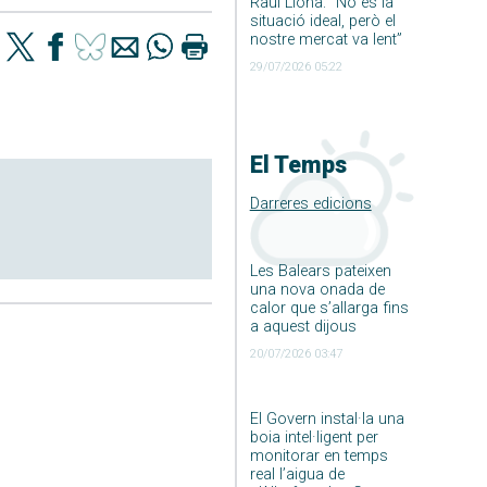
Raúl Llona: ”No és la
situació ideal, però el
nostre mercat va lent”
29/07/2026 05:22
El Temps
Darreres edicions
Les Balears pateixen
una nova onada de
calor que s’allarga fins
a aquest dijous
20/07/2026 03:47
El Govern instal·la una
boia intel·ligent per
monitorar en temps
real l’aigua de