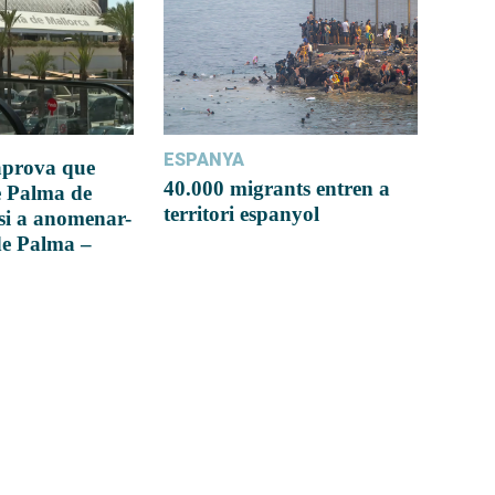
ESPANYA
 aprova que
40.000 migrants entren a
e Palma de
territori espanyol
si a anomenar-
de Palma –