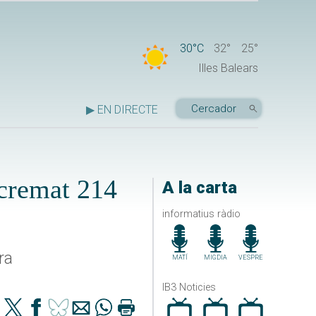
30°C
32°
25°
Illes Balears
▶ EN DIRECTE
 cremat 214
A la carta
informatius ràdio
ra
MATÍ
MIGDIA
VESPRE
IB3 Noticies