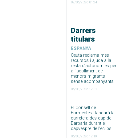
09/06/2026 01:24
Darrers
titulars
ESPANYA
Ceuta reclama més
recursos i ajuda a la
resta d’autonomies per
a l’acolliment de
menors migrants
sense acompanyants
06/08/2026 12:31
El Consell de
Formentera tancarà la
carretera des cap de
Barbaria durant el
capvespre de l’eclipsi
06/08/2026 12:19