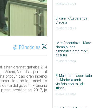
04/08/2026 08:24
El canvi d’Esperança
Cladera
02/08/2026 08:43
Leire Escauriaza i Marc
@IB3noticies
Naranjo, dos
gimnastes amb molt
de futur
01/08/2026 05:59
otal, s’han cremat gairebé 214
. Vicenç Vidal ha qualificat
El Mallorca s’acomiada
’ha produït cap gran incendi
de Marbella amb
cabaralla amb la consellera
victòria contra l’Al-
sidenta del govern, Francina
Ittihad
a pressupostària pel 2017, ja
30/07/2026 03:56