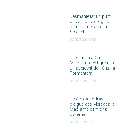
Desmantellat un punt
de venda de droga al
barri palmesà de la
Soledat
06/08/2026 12:00
Traslladen a Can
Misses un ferit greu en
un accident de trànsit a
Formentera
06/08/2026 10:20
Polèmica pel trasllat
d’aigua des Mercadal a
Maó amb camions
cisterna
06/08/2026 12:28