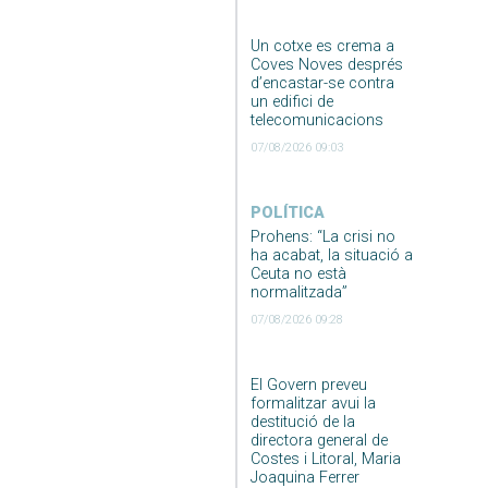
Un cotxe es crema a
Coves Noves després
d’encastar-se contra
un edifici de
telecomunicacions
07/08/2026 09:03
POLÍTICA
Prohens: “La crisi no
ha acabat, la situació a
Ceuta no està
normalitzada”
07/08/2026 09:28
El Govern preveu
formalitzar avui la
destitució de la
directora general de
Costes i Litoral, Maria
Joaquina Ferrer