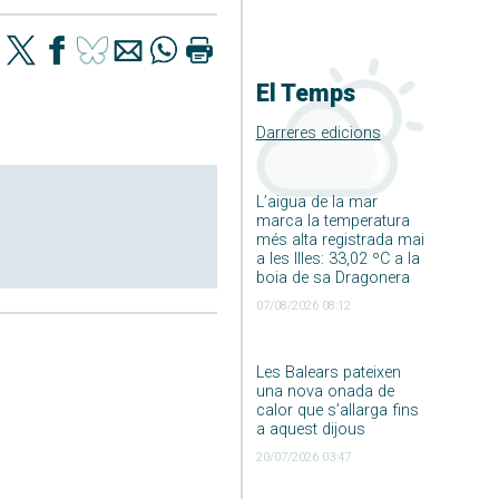
El Temps
Darreres edicions
L’aigua de la mar
marca la temperatura
més alta registrada mai
a les Illes: 33,02 ºC a la
boia de sa Dragonera
07/08/2026 08:12
Les Balears pateixen
una nova onada de
calor que s’allarga fins
a aquest dijous
20/07/2026 03:47