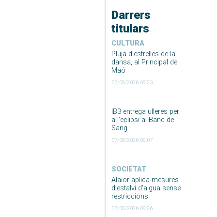
Darrers
titulars
CULTURA
Pluja d’estrelles de la
dansa, al Principal de
Maó
07/08/2026 09:23
IB3 entrega ulleres per
a l’eclipsi al Banc de
Sang
07/08/2026 09:07
SOCIETAT
Alaior aplica mesures
d’estalvi d’aigua sense
restriccions
07/08/2026 09:26