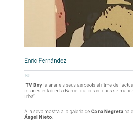
Enric Fernández
168
TV Boy
fa anar els seus aerosols al ritme de l’actual
milanès establert a Barcelona durant dues setmanes
urbà”.
A la seva mostra a la galeria de
Ca na Negreta
ha e
Ángel Nieto
.