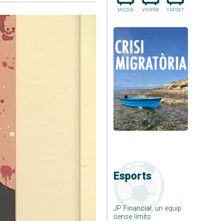
MIGDIA
VESPRE
CAP.SET
Esports
JP Financial, un equip
sense límits