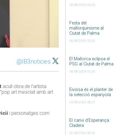
06/08/2026 05:54
Festa del
mallorquinisme al
Ciutat de Palma
06/08/2026 05:50
El Mallorca eclipsa el
@IB3noticies
PSG al Ciutat de Palma
06/08/2026 05:36
t
acull obra de l’artista
Eivissa és el planter de
 “pop art mesclat amb art
la selecció espanyola
04/08/2026 08:24
icii
i personatges com
El canvi d’Esperança
Cladera
02/08/2026 08:43