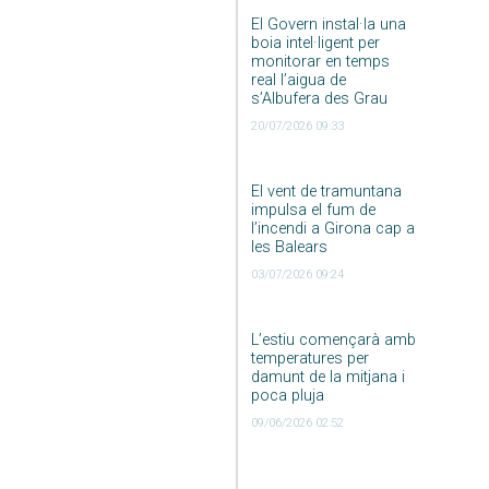
El Govern instal·la una
boia intel·ligent per
monitorar en temps
real l’aigua de
s’Albufera des Grau
20/07/2026 09:33
El vent de tramuntana
impulsa el fum de
l’incendi a Girona cap a
les Balears
03/07/2026 09:24
L’estiu començarà amb
temperatures per
damunt de la mitjana i
poca pluja
09/06/2026 02:52