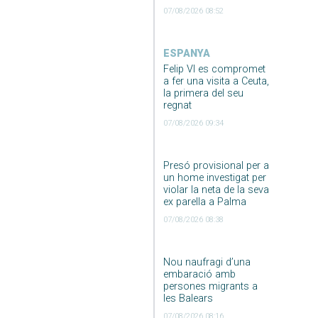
07/08/2026 08:52
ESPANYA
Felip VI es compromet
a fer una visita a Ceuta,
la primera del seu
regnat
07/08/2026 09:34
Presó provisional per a
un home investigat per
violar la neta de la seva
ex parella a Palma
07/08/2026 08:38
Nou naufragi d’una
embaració amb
persones migrants a
les Balears
07/08/2026 08:16