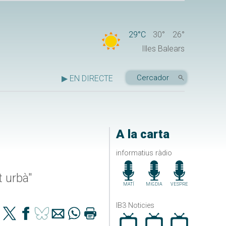
29°C
30°
26°
Illes Balears
▶ EN DIRECTE
A la carta
informatius ràdio
 urbà"
MATÍ
MIGDIA
VESPRE
IB3 Noticies