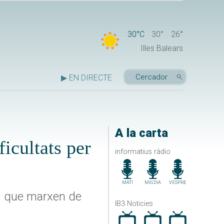
30°C
30°
26°
Illes Balears
▶ EN DIRECTE
A la carta
icultats per
informatius ràdio
MATÍ
MIGDIA
VESPRE
es que marxen de
IB3 Noticies