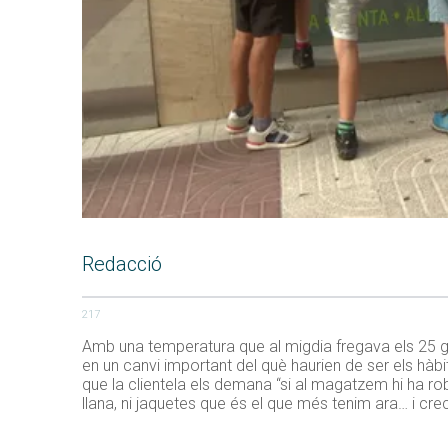
Redacció
217
Amb una temperatura que al migdia fregava els 25 gr
en un canvi important del què haurien de ser els hàbi
que la clientela els demana “si al magatzem hi ha r
llana, ni jaquetes que és el que més tenim ara… i cre