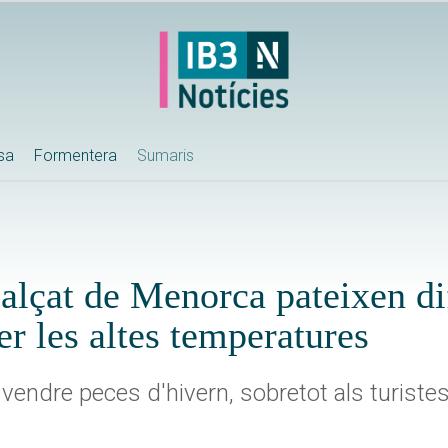
ssa
Formentera
Sumaris
calçat de Menorca pateixen dif
er les altes temperatures
endre peces d'hivern, sobretot als turist