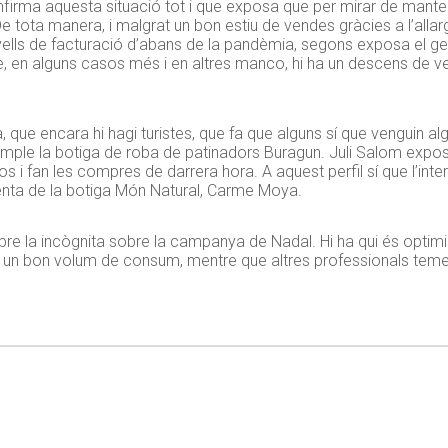
firma aquesta situació tot i que exposa que per mirar de mante
. De tota manera, i malgrat un bon estiu de vendes gràcies a l’al
nivells de facturació d’abans de la pandèmia, segons exposa el ge
uè, en alguns casos més i en altres manco, hi ha un descens d
 que encara hi hagi turistes, que fa que alguns sí que venguin algu
mple la botiga de roba de patinadors Buragun. Juli Salom expo
sos i fan les compres de darrera hora. A aquest perfil sí que l’i
enta de la botiga Món Natural, Carme Moya.
bre la incògnita sobre la campanya de Nadal. Hi ha qui és optimis
 un bon volum de consum, mentre que altres professionals temen 