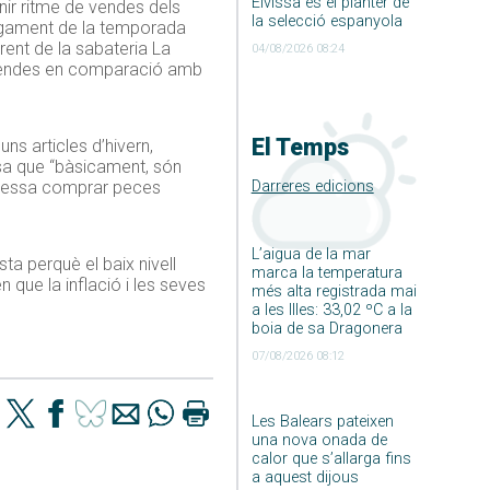
Eivissa és el planter de
nir ritme de vendes dels
la selecció espanyola
largament de la temporada
rent de la sabateria La
04/08/2026 08:24
e vendes en comparació amb
El Temps
ns articles d’hivern,
sa que “bàsicament, són
Darreres edicions
nteressa comprar peces
L’aigua de la mar
ta perquè el baix nivell
marca la temperatura
que la inflació i les seves
més alta registrada mai
a les Illes: 33,02 ºC a la
boia de sa Dragonera
07/08/2026 08:12
Les Balears pateixen
una nova onada de
calor que s’allarga fins
a aquest dijous