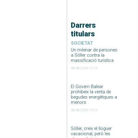
Darrers
titulars
SOCIETAT
Un milenar de persones
a Sóller contra la
massificació turística
08/08/2026 11:13
El Govern Balear
prohibeix la venta de
begudes energètiques a
menors
08/08/2026 10:53
Sóller, creix el lloguer
vacacional, però les