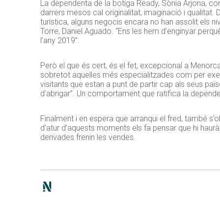
La dependenta de la botiga Ready, Sònia Arjona, con
darrers mesos cal originalitat, imaginació i qualitat
turística, alguns negocis encara no han assolit els 
Torre, Daniel Aguado. “Ens les hem d’enginyar perq
l’any 2019”.
Però el que és cert, és el fet, excepcional a Menorca,
sobretot aquelles més especialitzades com per exe
visitants que estan a punt de partir cap als seus paï
d’abrigar”. Un comportament que ratifica la depend
Finalment i en espera que arranqui el fred, també s’o
d’atur d’aquests moments els fa pensar que hi haurà
derivades frenin les vendes.