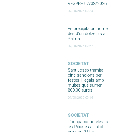
VESPRE 07/08/2026
07/08/2026 09:34
Es precipita un home
des d’un dotzè pis a
Palma
07/08/2026 09:27
SOCIETAT
Sant Josep tramita
cinc sancions per
festes il·legals amb
multes que sumen
800.00 euros
07/08/2026 09:14
SOCIETAT
L’ocupació hotelera a
les Pitiüses al juliol
creix un 0,90%