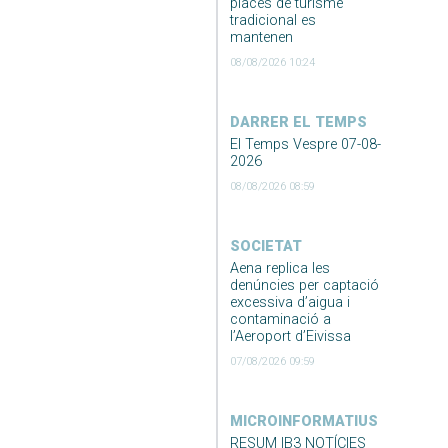
places de turisme
tradicional es
mantenen
08/08/2026 10:24
DARRER EL TEMPS
El Temps Vespre 07-08-
2026
08/08/2026 08:59
SOCIETAT
Aena replica les
denúncies per captació
excessiva d’aigua i
contaminació a
l’Aeroport d’Eivissa
07/08/2026 09:59
MICROINFORMATIUS
RESUM IB3 NOTÍCIES