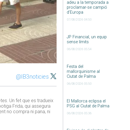
adeu a la temporada a
proclamar-se campió
d’Europa
07/08/2026 04:50
JP Financial, un equip
sense límits
06/08/2026 05:54
Festa del
mallorquinisme al
@IB3noticies
Ciutat de Palma
06/08/2026 05:50
es. Un fet que es tradueix
El Mallorca eclipsa el
botiga Frida, qui assegura
PSG al Ciutat de Palma
ent no compra ni pana, ni
06/08/2026 05:36