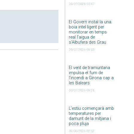
20/07/2026 03:47
El Govern instal·la una
boia intel·ligent per
monitorar en temps
real l’aigua de
s’Albufera des Grau
20/07/2026 09:33
El vent de tramuntana
impulsa el fum de
l’incendi a Girona cap a
les Balears
03/07/2026 09:24
L’estiu començarà amb
temperatures per
damunt de la mitjana i
poca pluja
09/06/2026 02:52