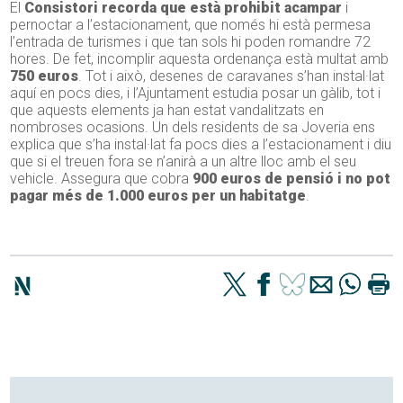
El
Consistori recorda que està prohibit acampar
i
pernoctar a l’estacionament, que només hi està permesa
l’entrada de turismes i que tan sols hi poden romandre 72
hores. De fet, incomplir aquesta ordenança està multat amb
750 euros
. Tot i això, desenes de caravanes s’han instal·lat
aquí en pocs dies, i l’Ajuntament estudia posar un gàlib, tot i
que aquests elements ja han estat vandalitzats en
nombroses ocasions. Un dels residents de sa Joveria ens
explica que s’ha instal·lat fa pocs dies a l’estacionament i diu
que si el treuen fora se n’anirà a un altre lloc amb el seu
vehicle. Assegura que cobra
900 euros de pensió i no pot
pagar més de 1.000 euros per un habitatge
.