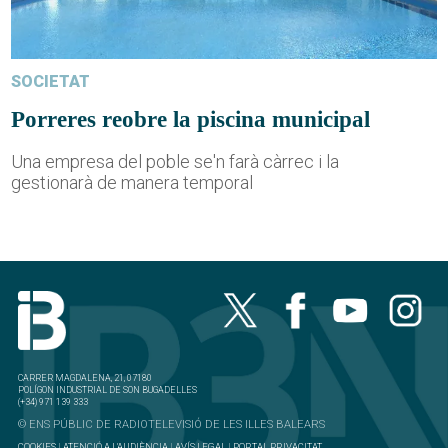
SOCIETAT
Porreres reobre la piscina municipal
Una empresa del poble se'n farà càrrec i la
gestionarà de manera temporal
CARRER MAGDALENA, 21, 07180
POLÍGON INDUSTRIAL DE SON BUGADELLES
(+34) 971 139 333
© ENS PÚBLIC DE RADIOTELEVISIÓ DE LES ILLES BALEARS
COOKIES
|
ATENCIÓ A L'AUDIÈNCIA
|
AVÍS LEGAL
|
PORTAL PRIVACITAT