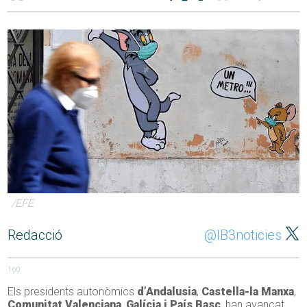
/EFE
Redacció
@IB3noticies
160
Els presidents autonòmics
d’Andalusia
,
Castella-la Manxa
,
Comunitat Valenciana
,
Galícia i País Basc
, han avançat