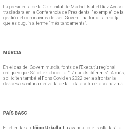
La presidenta de la Comunitat de Madrid, Isabel Díaz Ayuso,
traslladarà en la Conferència de Presidents l'”exemple” de la
gestió del coronavirus del seu Govern i ha tornat a rebutjar
que es duguin a terme “més tancaments”.
MÚRCIA
En el cas del Govern murcià, fonts de l’Executiu regional
critiquen que Sánchez aboqui a “17 nadals diferents”. A més,
sol·liciten també el Fons Covid en 2022 per a afrontar la
despesa sanitària derivada de la lluita contra el coronavirus.
PAÍS BASC
El lehendakari,
Iñigo Urkullu
, ha avançat que traslladarà la