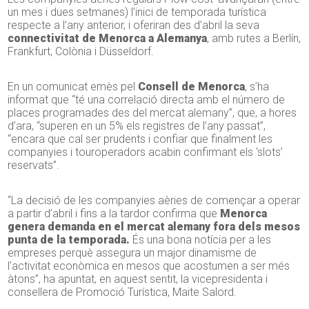
un mes i dues setmanes) l’inici de temporada turística
respecte a l’any anterior, i oferiran des d’abril la seva
connectivitat de Menorca a Alemanya
, amb rutes a Berlín,
Frankfurt, Colònia i Düsseldorf.
En un comunicat emès pel
Consell de Menorca
, s’ha
informat que “té una correlació directa amb el número de
places programades des del mercat alemany”, que, a hores
d’ara, “superen en un 5% els registres de l’any passat”,
“encara que cal ser prudents i confiar que finalment les
companyies i touroperadors acabin confirmant els ‘slots’
reservats”.
“La decisió de les companyies aèries de començar a operar
a partir d’abril i fins a la tardor confirma que
Menorca
genera demanda en el mercat alemany fora dels mesos
punta de la temporada.
És una bona notícia per a les
empreses perquè assegura un major dinamisme de
l’activitat econòmica en mesos que acostumen a ser més
àtons”, ha apuntat, en aquest sentit, la vicepresidenta i
consellera de Promoció Turística, Maite Salord.