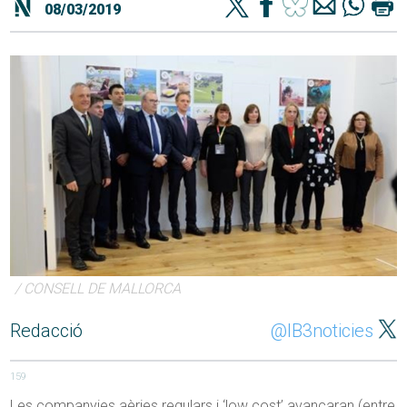
08/03/2019
/ CONSELL DE MALLORCA
Redacció
@IB3noticies
159
Les companyies aèries regulars i ‘low cost’ avançaran (entre