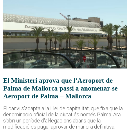
El Ministeri aprova que l’Aeroport de
Palma de Mallorca passi a anomenar-se
Aeroport de Palma – Mallorca
El canvi s'adapta a la Llei de capitalitat, que fixa que la
denominació oficial de la ciutat és només Palma. Ara
s'obri un període d'al·legacions abans que la
modificació es pugui aprovar de manera definitiva.